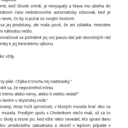
herné, keď človek smrdí, je nevyspatý a hlava mu ubieha do
slednom čase nedobrovoľne automaticky oživovali, keď je
 nevie, čo by si počal so svojím životom.
sa jej predstavy, ale mala pocit, že ani zďaleka. Hviezdne
ni náhodou nešlo.
ý považoval za potrebné jej cez pauzu dať pár skvostných rád
ienky k jej hereckému výkonu.
Ako vždy.
prvý plán. Chýba ti trochu tej nadstavby.“
ril sa, že nepostrehol iróniu.
š trému alebo nervy, alebo ti niekto nedal?“
v lavóre v skysnutej vode.“
ovaný, teraz točil sprostosti, v ktorých musela hrať. Ako sa
 musela. Predtým spolu s Cholerikom niečo mali, už sa to
 školy a tesne po, keď ešte nikto nevedel, kto spraví dieru
lov umeleckého zabudnutia a skončí v lepšom prípade v