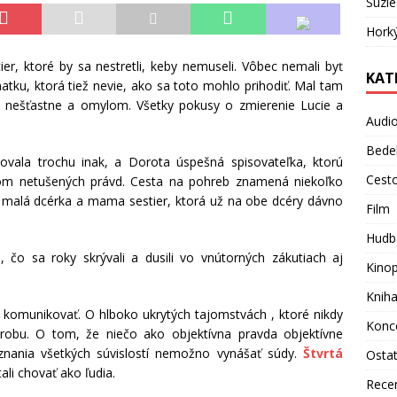
Suzie
Hork
ier, ktoré by sa nestretli, keby nemuseli. Vôbec nemali byť
KAT
atku, ktorá tiež nevie, ako sa toto mohlo prihodiť. Mal tam
kom nešťastne a omylom. Všetky pokusy o zmierenie Lucie a
Audi
Bede
vovala trochu inak, a Dorota úspešná spisovateľka, ktorú
Cest
čom netušených právd. Cesta na pohreb znamená niekoľko
na malá dcérka a mama sestier, ktorá už na obe dcéry dávno
Film
Hudb
 čo sa roky skrývali a dusili vo vnútorných zákutiach aj
Kino
Knih
 komunikovať. O hlboko ukrytých tajomstvách , ktoré nikdy
Konc
 hrobu. O tom, že niečo ako objektívna pravda objektívne
oznania všetkých súvislostí nemožno vynášať súdy.
Štvrtá
Osta
ali chovať ako ľudia.
Rece