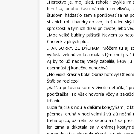
„Herectvo je, moji zlatí, rehoľa,“ zvykla 
herečka, onoho času národná umelkyňa, eš
študovni hádzať o zem a ponižovať sa na poč
si z nich robili handry do svojich študentskýc
sprostosti a tým ich držali pri živote, lebo ve
„Moc veľké bubliny púšťaš! Neviem to natoč
Cholerik z plných pľúc.
„TAK SORRY, ŽE DÝCHAM! Môžem tu aj zdoc
vyfľusla zelenú vodu a mala s tým chuť prašti
Aj by to už naozaj vtedy zabalila, keby ju v
osemnástej konečne nepochválil.
„No vidíš! Krásna bola! Obraz hotový! Obedn
Štáb sa rozliezol.
„Väčšiu pučovinu som v živote netočila,“ 
podržtaška. To však hovorila vždy a zakažd
frflaniu.
Lucia fajčila s ňou a ďalšími kolegyňami, z 
péemes, druhá v noci veľmi živú zlú nočnú m
tretia opicu, už tretiu za sebou a už sa pres
len zima a drkotala sa v erárnej kostymé
poobede v jazierku pokračovala s nadväznou