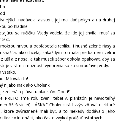
sne a hlavne nezaváhať.
f a
 od
atívnejších nadávok, asistent jej mal dať pokyn a na druhej
kou po hladine.
júcu sa ručičku. Vtedy vedela, že ide jej chvíľa, musí sa
 text.
a mokrou hrivou a odbľabotala repliku. Hnusné zelené riasy a
 sa snažila, ako chcela, zakaždým to mala pre kameru veľmi
i z uší a z nosa, a tak museli záber dokola opakovať, aby sa
stuje v rámci možností vynorenia sa zo smradľavej vody.
 všetko.
o. Milovala to!
ý nijako inak ako Cholerik.
 zelená a pláva tu planktón. Doriti!“
e PRETO sme rolu zverili tebe! A planktón je neviditeľný
emôžeš vidieť, LÁSKA.“ Cholerik rád zvýrazňoval niektoré
e, ktoré zvýraznené mali byť, a to niekedy dodávalo jeho
m tkvie v intonácii, ako často zvykol poúčať ostatných.