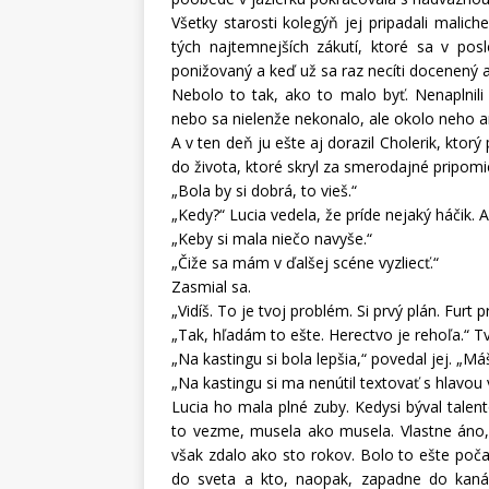
Všetky starosti kolegýň jej pripadali malic
tých najtemnejších zákutí, ktoré sa v po
ponižovaný a keď už sa raz necíti docenený a
Nebolo to tak, ako to malo byť. Nenaplnili 
nebo sa nielenže nekonalo, ale okolo neho a
A v ten deň ju ešte aj dorazil Cholerik, ktor
do života, ktoré skryl za smerodajné pripom
„Bola by si dobrá, to vieš.“
„Kedy?“ Lucia vedela, že príde nejaký háčik. 
„Keby si mala niečo navyše.“
„Čiže sa mám v ďalšej scéne vyzliecť.“
Zasmial sa.
„Vidíš. To je tvoj problém. Si prvý plán. Furt 
„Tak, hľadám to ešte. Herectvo je rehoľa.“ Tvá
„Na kastingu si bola lepšia,“ povedal jej. „Má
„Na kastingu si ma nenútil textovať s hlavou 
Lucia ho mala plné zuby. Kedysi býval talent
to vezme, musela ako musela. Vlastne áno,
však zdalo ako sto rokov. Bolo to ešte počas
do sveta a kto, naopak, zapadne do kaná