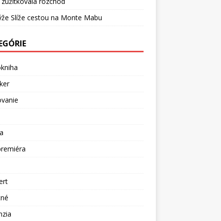
 zužitkovala rozchod
ýže Slíže cestou na Monte Mabu
EGÓRIE
okniha
ker
ovanie
a
premiéra
a
ert
tné
nzia