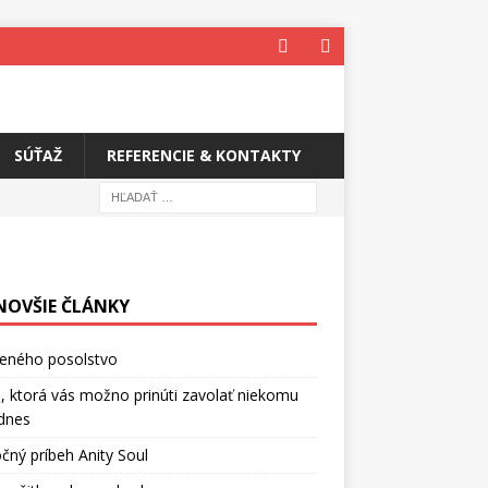
SÚŤAŽ
REFERENCIE & KONTAKTY
NOVŠIE ČLÁNKY
ceného posolstvo
, ktorá vás možno prinúti zavolať niekomu
dnes
čný príbeh Anity Soul