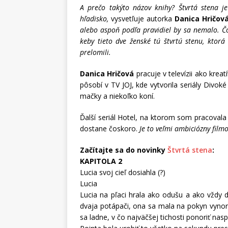
A prečo takýto názov knihy? Štvrtá stena je
hľadisko,
vysvetľuje autorka
Danica Hričov
alebo aspoň podľa pravidiel by sa nemalo. Čo
keby tieto dve ženské tú štvrtú stenu, ktorá 
prelomili.
Danica Hričová
pracuje v televízii ako krea
pôsobí v TV JOJ, kde vytvorila seriály Divok
mačky a niekoľko koní.
Ďalší seriál Hotel, na ktorom som pracoval
dostane čoskoro.
Je to veľmi ambiciózny filmo
Začítajte sa do novinky
Štvrtá stena
:
KAPITOLA 2
Lucia svoj cieľ dosiahla (?)
Lucia
Lucia na pľaci hrala ako odušu a ako vždy d
dvaja potápači, ona sa mala na pokyn vynoriť
sa ladne, v čo najväčšej tichosti ponoriť nas