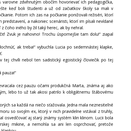
im s varovne zdvihnutým obočím hovorievať ich pedagogička,
te keď boli študenti a už od začiatkov školy sa mali v
kanie. Potom ich zas na počkanie ponižovali režiséri, ktorí
h predstavení, a nakoniec scenáristi, ktorí im písali nevídané
ď z čoho iného by žil taký herec, ak by nehral.
iť! Zvuk je nahovno! Trochu úspornejšie tam dolu!“ ziapal
hnúť, ak treba!“ vybuchla Lucia po sedemnástej klapke,
ť.
 tej chvíli nebol ten sadistický egoistický človiečik po tej
á pauza!“
prevracala cez pauzu očami produkčná Marta, známa aj ako
ým, lebo to už tak akosi patrilo k obligátnemu štábovému
ktorých sa každá na niečo sťažovala. Jedna mala neznesiteľné
oru so svojím ex, ktorý v nich pravidelne vstával z truhly,
tal osvedčovať aj starý známy systém klin klinom. Lucii bola
rskej mikine, a nemohla sa ani len osprchovať, pretože
 klapkou.