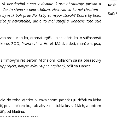
 tá neviditeľná stena v divadle, ktorá ohraničuje javisko a
Rozh
á
.
Cez tú stenu sa neprechádza. Nestavia sa ku nej chrbtom –
Súťa
 by však boli pravidlá, keby sa neporušovali? Dobré by bolo,
síce je neviditeľná, ale o to mohutnejšia, konečne toto celé
tívna producentka, dramaturgička a scenáristka. V súčasnosti
é kone, ZOO, Pravá tvár a Hotel. Má dve deti, manžela, psa,
a s filmovým režisérom Michalom Kollárom sa na obrazovky
vý projekt, navyše veľmi vtipne napísaný,
teší sa Danica.
ala do toho všetko. V zakalenom jazierku ju držali za lýtka
, povedať repliku, tak aby z nej tuhla krv v žilách, a potom
päť pod hladinu.