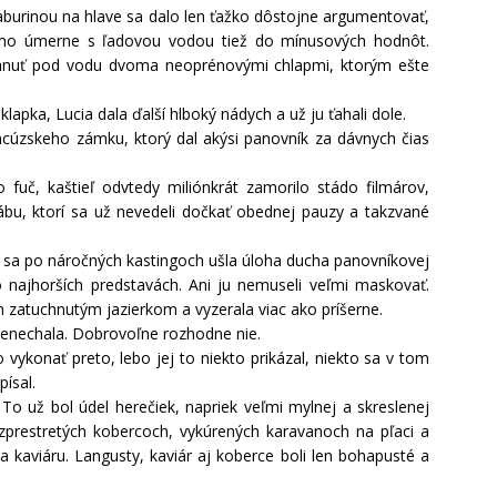
 žaburinou na hlave sa dalo len ťažko dôstojne argumentovať,
amo úmerne s ľadovou vodou tiež do mínusových hodnôt.
iahnuť pod vodu dvoma neoprénovými chlapmi, ktorým ešte
klapka, Lucia dala ďalší hlboký nádych a už ju ťahali dole.
rancúzskeho zámku, ktorý dal akýsi panovník za dávnych čias
 fuč, kaštieľ odvtedy miliónkrát zamorilo stádo filmárov,
tábu, ktorí sa už nevedeli dočkať obednej pauzy a takzvané
ucii sa po náročných kastingoch ušla úloha ducha panovníkovej
 najhorších predstavách. Ani ju nemuseli veľmi maskovať.
m zatuchnutým jazierkom a vyzerala viac ako príšerne.
enechala. Dobrovoľne rozhodne nie.
ykonať preto, lebo jej to niekto prikázal, niekto sa v tom
písal.
. To už bol údel herečiek, napriek veľmi mylnej a skreslenej
ozprestretých kobercoch, vykúrených karavanoch na pľaci a
 kaviáru. Langusty, kaviár aj koberce boli len bohapusté a