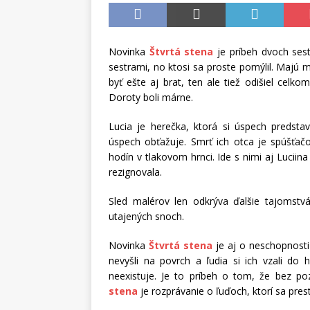
Novinka
Štvrtá stena
je príbeh dvoch sest
sestrami, no ktosi sa proste pomýlil. Majú m
byť ešte aj brat, ten ale tiež odišiel cel
Doroty boli márne.
Lucia je herečka, ktorá si úspech predsta
úspech obťažuje. Smrť ich otca je spúšťa
hodín v tlakovom hrnci. Ide s nimi aj Lucii
rezignovala.
Sled malérov len odkrýva ďalšie tajomstvá,
utajených snoch.
Novinka
Štvrtá stena
je aj o neschopnosti
nevyšli na povrch a ľudia si ich vzali do
neexistuje. Je to príbeh o tom, že bez p
stena
je rozprávanie o ľuďoch, ktorí sa prest