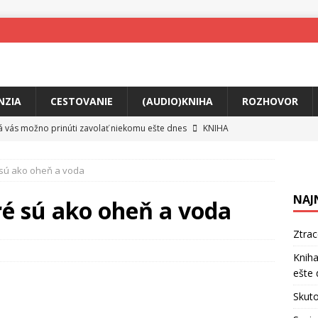
NZIA
CESTOVANIE
(AUDIO)KNIHA
ROZHOVOR
rá vás možno prinúti zavolať niekomu ešte dnes
KNIHA
ríbeh Anity Soul
HUDBA
é sú ako oheň a voda
tkovala rozchod
HUDBA
NAJ
íže cestou na Monte Mabu
HUDBA
oré sú ako oheň a voda
a unikátny akustický koncert
HUDBA
Ztra
 svet plný tajomstiev
FILM
Kniha
ešte 
o posolstvo
HUDBA
Skuto