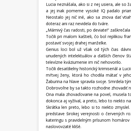
Lucia neznášala, ako si z nej usiera, ale so
a jej inak pomerne vysoké IQ padalo pri
Neostalo jej nič iné, ako sa znova dať vt
doteraz ani raz nevidela do tváre.
„Márnivý čas radosti, po deviate!“ zaškrečala 
Točili pri malom kaštieli, čo bol replikou f
postaviť svojej drahej manželke.
Genius loci bol už však od tých čias dávno
unudených intelektuálov a ďalších členov š
televízne kváziumenie im nič nehovorilo.
Točili desaťdielny historický krimiseriál a L
mŕtvej ženy, ktorá ho chodila mátať v jeho
Žaburina na hlave spravila svoje. Smrdela tý
Dobrovoľne by sa takto rozhodne zhovadiť n
Ona mala zhovaďovanie na povel, musela to v
dokonca aj vyžíval, a preto, lebo to niekto na
Skrátka len preto, lebo si to niekto zmyslel
predstave širokej verejnosti o červených r
kateringu s pravidelným prísunom homárov a
naslovovzaté klišé.