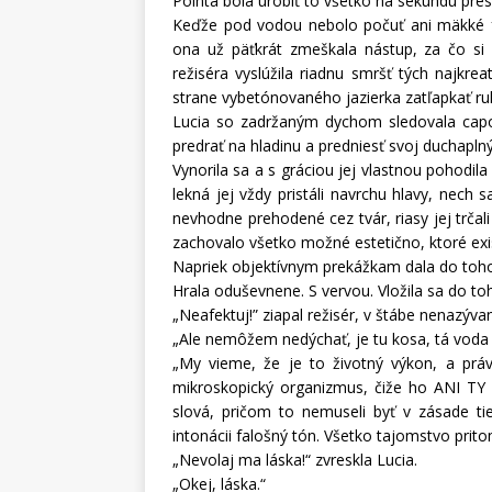
Pointa bola urobiť to všetko na sekundu pre
Keďže pod vodou nebolo počuť ani mäkké 
ona už päťkrát zmeškala nástup, za čo si
režiséra vyslúžila riadnu smršť tých najkre
strane vybetónovaného jazierka zatľapkať ru
Lucia so zadržaným dychom sledovala capota
predrať na hladinu a predniesť svoj duchaplný
Vynorila sa a s gráciou jej vlastnou pohodil
lekná jej vždy pristáli navrchu hlavy, nech
nevhodne prehodené cez tvár, riasy jej trčal
zachovalo všetko možné estetično, ktoré exi
Napriek objektívnym prekážkam dala do toho
Hrala oduševnene. S vervou. Vložila sa do toh
„Neafektuj!” ziapal režisér, v štábe nenazývan
„Ale nemôžem nedýchať, je tu kosa, tá voda je
„My vieme, že je to životný výkon, a práv
mikroskopický organizmus, čiže ho ANI TY n
slová, pričom to nemuseli byť v zásade ti
intonácii falošný tón. Všetko tajomstvo prito
„Nevolaj ma láska!“ zvreskla Lucia.
„Okej, láska.“