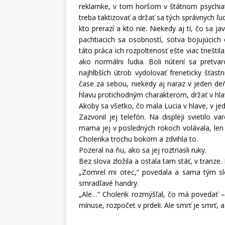
reklamke, v tom horšom v štátnom psychiatr
treba taktizovať a držať sa tých správnych ľu
kto prerazí a kto nie. Niekedy aj tí, čo sa j
pachtiacich sa osobností, sotva bojujúcich
táto práca ich rozpoltenosť ešte viac triešti
ako normálni ľudia. Boli nútení sa pretva
najhlbších útrob vydolovať freneticky šťas
čase za sebou, niekedy aj naraz v jeden deň
hlavu protichodným charakterom, držať v hlav
Akoby sa všetko, čo mala Lucia v hlave, v j
Zazvonil jej telefón. Na displeji svietilo
mama jej v posledných rokoch volávala, len
Cholerika trochu bokom a zdvihla to.
Pozeral na ňu, ako sa jej roztriasli ruky.
Bez slova zložila a ostala tam stáť, v tranze.
„Zomrel mi otec,“ povedala a sama tým slo
smradľavé handry.
„Ale…“ Cholerik rozmýšľal, čo má povedať –
mínuse, rozpočet v prdeli. Ale smrť je smrť,