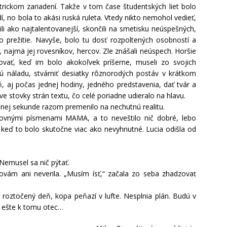
ickom zariadení. Takže v tom čase študentských liet bolo
dí, no bola to akási ruská ruleta. Vtedy nikto nemohol vedieť,
avili ako najtalentovanejší, skončili na smetisku neúspešných,
 o prežitie. Navyše, bolo tu dosť rozpoltených osobností a
la, najmä jej rovesníkov, hercov. Zle znášali neúspech. Horšie
rovať, keď im bolo akokoľvek príšerne, museli zo svojich
tnú náladu, stvárniť desiatky rôznorodých postáv v krátkom
, aj počas jednej hodiny, jedného predstavenia, dať tvár a
e stovky strán textu, čo celé poriadne udieralo na hlavu.
ednej sekunde razom premenilo na nechutnú realitu.
 varovnými písmenami MAMA, a to neveštilo nič dobré, lebo
 keď to bolo skutočne viac ako nevyhnutné. Lucia odišla od
 Nemusel sa nič pýtať.
vám ani neverila. „Musím ísť,“ začala zo seba zhadzovať
 roztočený deň, kopa peňazí v lufte. Nesplnia plán. Budú v
 a ešte k tomu otec…