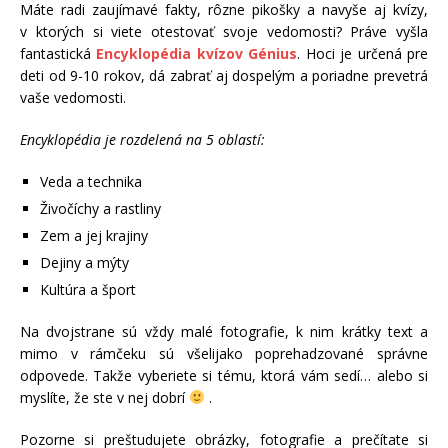
Máte radi zaujímavé fakty, rôzne pikošky a navyše aj kvízy,
v ktorých si viete otestovať svoje vedomosti? Práve vyšla
fantastická
Encyklopédia kvízov Génius
. Hoci je určená pre
deti od 9-10 rokov, dá zabrať aj dospelým a poriadne prevetrá
vaše vedomosti.
Encyklopédia je rozdelená na 5 oblastí:
Veda a technika
Živočíchy a rastliny
Zem a jej krajiny
Dejiny a mýty
Kultúra a šport
Na dvojstrane sú vždy malé fotografie, k nim krátky text a
mimo v rámčeku sú všelijako poprehadzované správne
odpovede. Takže vyberiete si tému, ktorá vám sedí… alebo si
myslíte, že ste v nej dobrí
.
Pozorne si preštudujete obrázky, fotografie a prečítate si