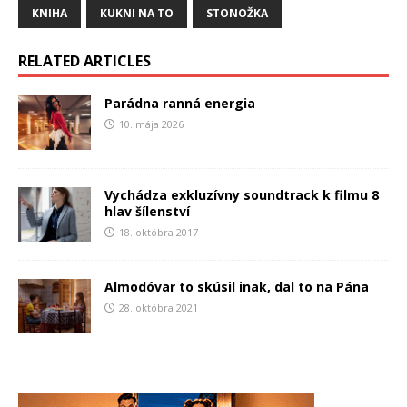
KNIHA
KUKNI NA TO
STONOŽKA
RELATED ARTICLES
Parádna ranná energia
10. mája 2026
Vychádza exkluzívny soundtrack k filmu 8
hlav šílenství
18. októbra 2017
Almodóvar to skúsil inak, dal to na Pána
28. októbra 2021