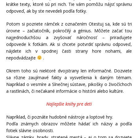
krátke texty, ktoré sú pri nich. Tie vám pomôžu nájsť správnu
odpoveď, ak by ste nevedeli podľa fotky.
Potom si pozriete rámček z označením Otestuj sa, kde sú tri
úrovne – začiatočník, pokročilý a génius. Môžete začať tou
najjednoduchšou a zvyšovať náročnosť – priraďujete
odpovede k fotkám. Ak si chcete potvrdiť správnu odpoveď,
nájdete ich v spodnej časti strany hore nohami, ale
nepodvádzajte
.
Okrem toho sú niektoré dvojstrany len informačné. Dozviete
sa rôzne zaujímavé fakty a vysvetlenia k daným témam.
Napríklad o vesmíre a Slnečnej sústave, pikošky o živočíchoch
a rastlinách, či nečakané informácie o histórii alebo kultúre.
Najlepšie knihy pre deti
Napríklad, či poznáte hudobné nástroje a loptové hry.
Podľa známych obrazov môžete hádať ich názvy a podľa
fotiek slávne osobnosti.
Slávne zámky, hrady, stratené mestá – aj o tom sa dozviete