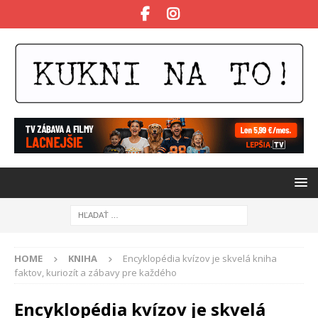
HOME
KNIHA
Encyklopédia kvízov je skvelá kniha
faktov, kuriozít a zábavy pre každého
Encyklopédia kvízov je skvelá