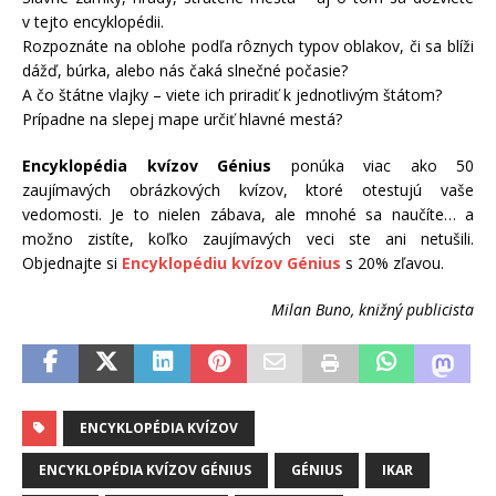
v tejto encyklopédii.
Rozpoznáte na oblohe podľa rôznych typov oblakov, či sa blíži
dážď, búrka, alebo nás čaká slnečné počasie?
A čo štátne vlajky – viete ich priradiť k jednotlivým štátom?
Prípadne na slepej mape určiť hlavné mestá?
Encyklopédia kvízov Génius
ponúka viac ako 50
zaujímavých obrázkových kvízov, ktoré otestujú vaše
vedomosti. Je to nielen zábava, ale mnohé sa naučíte… a
možno zistíte, koľko zaujímavých veci ste ani netušili.
Objednajte si
Encyklopédiu kvízov Génius
s 20% zľavou.
Milan Buno, knižný publicista
ENCYKLOPÉDIA KVÍZOV
ENCYKLOPÉDIA KVÍZOV GÉNIUS
GÉNIUS
IKAR