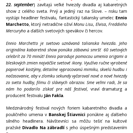
22. september
) zavítajú veľké hviezdy divadla aj kabaretných
show z celého sveta. Prvý a jediný raz na Slove. – nsku tam
vystúpi headliner festivalu, fantastický taliansky umelec
Ennio
Marchetto
, ktorý netradične oživí
Monu Lisu
,
Elvisa
,
Freddieho
Mercuryho
a ďalších svetových spevákov či hercov.
Ennio Marchetto je svetovo uznávaná talianska hviezda. Jeho
originálna kabaretná show ponúka zábavnú smršť 60 svetových
celebrít za 70 minút! Ennio paroduje pomocou umenia origami a
bleskových zmien najväčšie svetové ikony. Využíva ručne vyrobené
papierové kostýmy, detailne vypracovanú mimiku, skvelú hudbu i
načasovanie, aby v zlomku sekundy vyčaroval nové a nové hviezdy
zo sveta hudby, filmu či slávnych obrazov. Sme veľmi radi, že sa
nám ho podarilo získať pre náš festival,
vraví dramaturg a
producent festivalu
Ján Fakla
.
Medzinárodný festival nových foriem kabaretného divadla a
pouličného umenia v
Banskej Štiavnici
ponúkne aj ďalšieho
silného headlinera. Návštevníci sa môžu tešiť na kultové
pražské
Divadlo Na zábradlí
s jeho úspešným predstavením