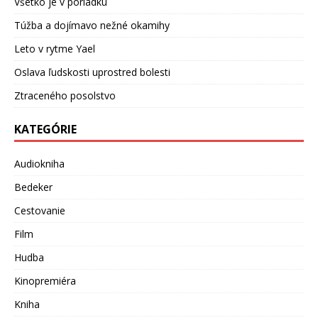
Všetko je v poriadku
Túžba a dojímavo nežné okamihy
Leto v rytme Yael
Oslava ľudskosti uprostred bolesti
Ztraceného posolstvo
KATEGÓRIE
Audiokniha
Bedeker
Cestovanie
Film
Hudba
Kinopremiéra
Kniha