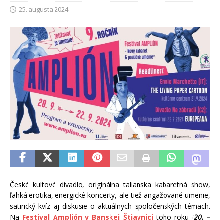
25. augusta 2024
České kultové divadlo, originálna talianska kabaretná show,
ľahká erotika, energické koncerty, ale tiež angažované umenie,
satirický kvíz aj diskusie o aktuálnych spoločenských témach.
Na
Festival Amplión v Banskej Štiavnici
toho roku (
20. –