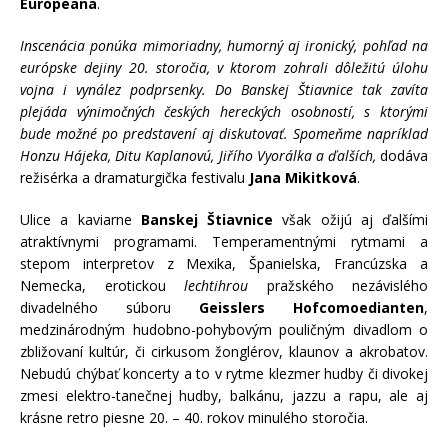
Europeana
.
Inscenácia ponúka mimoriadny, humorný aj ironický, pohľad na
európske dejiny 20. storočia, v ktorom zohrali dôležitú úlohu
vojna i vynález podprsenky. Do Banskej Štiavnice tak zavíta
plejáda výnimočných českých hereckých osobností, s ktorými
bude možné po predstavení aj diskutovať. Spomeňme napríklad
Honzu Hájeka, Ditu Kaplanovú, Jiřího Vyorálka a ďalších,
dodáva
režisérka a dramaturgička festivalu
Jana Mikitková
.
Ulice a kaviarne
Banskej Štiavnice
však ožijú aj ďalšími
atraktívnymi programami. Temperamentnými rytmami a
stepom interpretov z Mexika, Španielska, Francúzska a
Nemecka, erotickou
lechtihrou
pražského nezávislého
divadelného súboru
Geisslers Hofcomoedianten
,
medzinárodným hudobno-pohybovým pouličným divadlom o
zbližovaní kultúr, či cirkusom žonglérov, klaunov a akrobatov.
Nebudú chýbať koncerty a to v rytme klezmer hudby či divokej
zmesi elektro-tanečnej hudby, balkánu, jazzu a rapu, ale aj
krásne retro piesne 20. – 40. rokov minulého storočia.