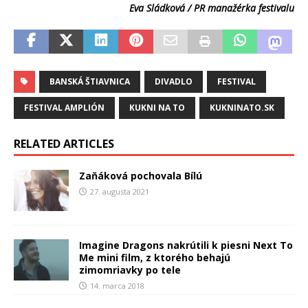
Eva Sládková / PR manažérka festivalu
BANSKÁ ŠTIAVNICA
DIVADLO
FESTIVAL
FESTIVAL AMPLIÓN
KUKNI NA TO
KUKNINATO.SK
RELATED ARTICLES
Zaňáková pochovala Bílú
27. augusta 2021
Imagine Dragons nakrútili k piesni Next To
Me mini film, z ktorého behajú
zimomriavky po tele
14. marca 2018