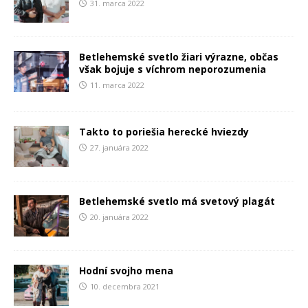
31. marca 2022
Betlehemské svetlo žiari výrazne, občas
však bojuje s víchrom neporozumenia
11. marca 2022
Takto to poriešia herecké hviezdy
27. januára 2022
Betlehemské svetlo má svetový plagát
20. januára 2022
Hodní svojho mena
10. decembra 2021