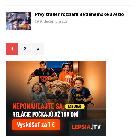
Prvý trailer rozžiaril Betlehemské svetlo
9. decembra 2021
1
2
»