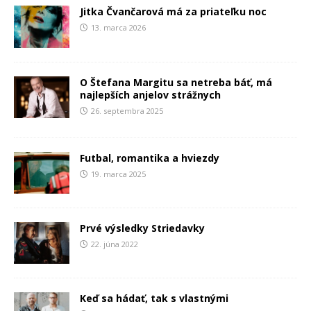
Jitka Čvančarová má za priateľku noc
13. marca 2026
O Štefana Margitu sa netreba báť, má
najlepších anjelov strážnych
26. septembra 2025
Futbal, romantika a hviezdy
19. marca 2025
Prvé výsledky Striedavky
22. júna 2022
Keď sa hádať, tak s vlastnými