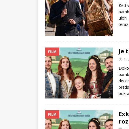
Keď v
bambi
úloh.
teraz 
Je 
FILM
1.
Dokon
bambi
decem
preds
pokr
Exk
FILM
roz