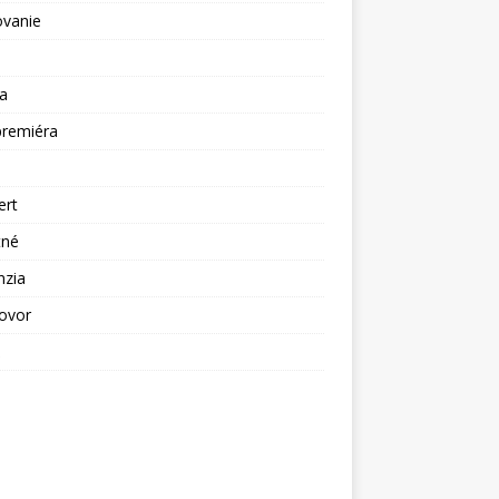
ovanie
a
premiéra
a
ert
tné
nzia
ovor
ž