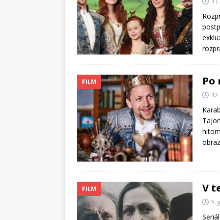
11
Rozpr
postp
exklu
rozpr
Po 
FILM
12.
Karab
Tajom
hitom
obraz
V t
FILM
5. 
Seriá