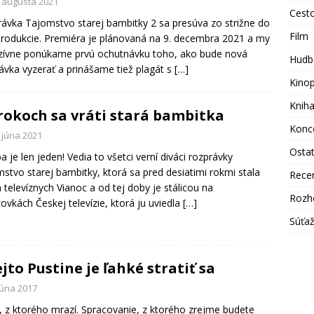
. augusta 2021
Cest
ávka Tajomstvo starej bambitky 2 sa presúva zo strižne do
Film
rodukcie. Premiéra je plánovaná na 9. decembra 2021 a my
zívne ponúkame prvú ochutnávku toho, ako bude nová
Hudb
ávka vyzerať a prinášame tiež plagát s
[…]
Kino
Knih
rokoch sa vráti stará bambitka
Konc
 júna 2021
Osta
a je len jeden! Vedia to všetci verní diváci rozprávky
stvo starej bambitky, ktorá sa pred desiatimi rokmi stala
Rece
 televíznych Vianoc a od tej doby je stálicou na
Rozh
ovkách Českej televízie, ktorá ju uviedla
[…]
Súťa
ejto Pustine je ľahké stratiť sa
júna 2017
l, z ktorého mrazí. Spracovanie, z ktorého zrejme budete