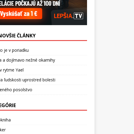
NOVŠIE ČLÁNKY
o je v poriadku
a a dojímavo nežné okamihy
v rytme Yael
a ľudskosti uprostred bolesti
ceného posolstvo
EGÓRIE
okniha
ker