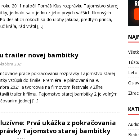
 roku 2011 natočil Tomáš Klus rozprávku Tajomstvo starej
tky, jednalo sa o jednu z jeho prvých väčších filmových
 Po desiatich rokoch sa do úlohy Jakuba, predtým princa,
už kráľa, rád vrátil
[…]
NAJ
Všetk
tu trailer novej bambitky
Túžb
 októbra 2021
Leto 
čovacie práce pokračovania rozprávky Tajomstvo starej
tky vstúpili do finále. Premiéra je plánovaná na 9.
Oslav
bra 2021 a tvorcovia na filmovom festivale v Zlíne
Ztra
tavili trailer k filmu. Tajomstvo starej bambitky 2 je voľným
ačovaním jednej
[…]
KAT
luzívne: Prvá ukážka z pokračovania
Audi
právky Tajomstvo starej bambitky
Bede