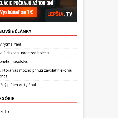
NOVŠIE ČLÁNKY
v rytme Yael
a ľudskosti uprostred bolesti
ceného posolstvo
, ktorá vás možno prinúti zavolať niekomu
dnes
čný príbeh Anity Soul
EGÓRIE
okniha