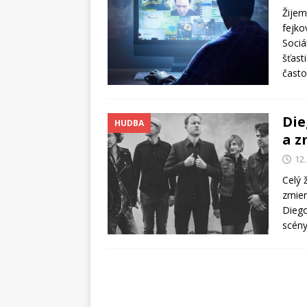
Žijem
fejko
Sociá
šťast
často
Die
HUDBA
a 
12
Celý 
zmier
Diego
scén