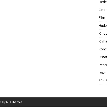
Bede
Cest
Film
Hudb
Kino
Knih
Konc
Osta
Rece
Rozh
Súťa
me by
MH Themes