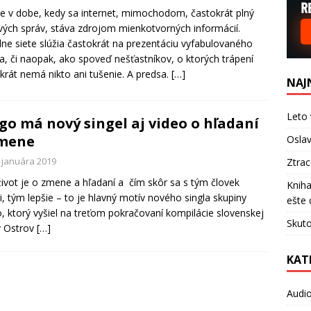
e v dobe, kedy sa internet, mimochodom, častokrát plný
vých správ, stáva zdrojom mienkotvorných informácií.
lne siete slúžia častokrát na prezentáciu vyfabulovaného
ia, či naopak, ako spoveď nešťastníkov, o ktorých trápení
krát nemá nikto ani tušenie. A predsa.
[…]
NAJ
Leto 
go má nový singel aj video o hľadaní
zmene
Oslav
. januára 2019
Ztra
život je o zmene a hľadaní a čím skôr sa s tým človek
Kniha
i, tým lepšie – to je hlavný motív nového singla skupiny
ešte 
, ktorý vyšiel na treťom pokračovaní kompilácie slovenskej
Skuto
y Ostrov
[…]
KAT
Audi