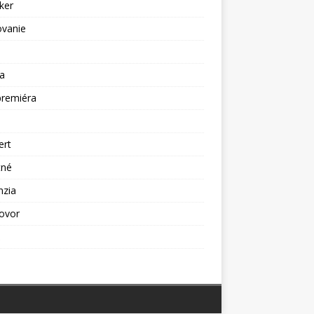
ker
ovanie
a
premiéra
a
ert
tné
nzia
ovor
ž