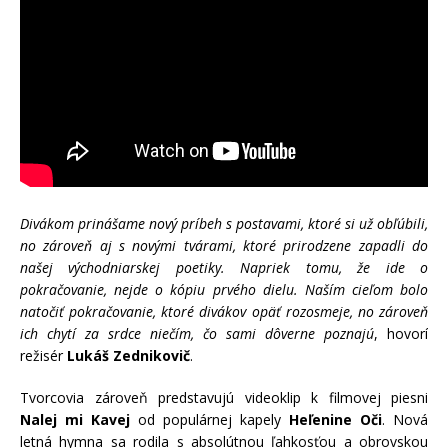
Divákom prinášame nový príbeh s postavami, ktoré si už obľúbili,
no zároveň aj s novými tvárami, ktoré prirodzene zapadli do
našej východniarskej poetiky. Napriek tomu, že ide o
pokračovanie, nejde o kópiu prvého dielu. Naším cieľom bolo
natočiť pokračovanie, ktoré divákov opäť rozosmeje, no zároveň
ich chytí za srdce niečím, čo sami dôverne poznajú
, hovorí
režisér
Lukáš Zednikovič
.
Tvorcovia zároveň predstavujú videoklip k filmovej piesni
Nalej mi Kavej
od populárnej kapely
Heľenine Oči
. Nová
letná hymna sa rodila s absolútnou ľahkosťou a obrovskou