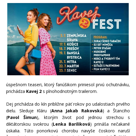
úspešnom teaseri, ktorý fanúšikom priniesol prvú ochutnávku,
prichádza
Kavej 2
s plnohodnotným trailerom.
Dej prichádza do kín približne päť rokov po udalostiach prvého
dielu. Sleduje Kláru (
Anna Jakab Rakovská
) a Štanciho
(
Pavol Šimun
), ktorým život pod jednou strechou s
diktátorskou svokrou (
Lenka Bariliková
) prináša nečakané
úskalia. Túto ponorkovú chorobu navyše čoskoro naruší