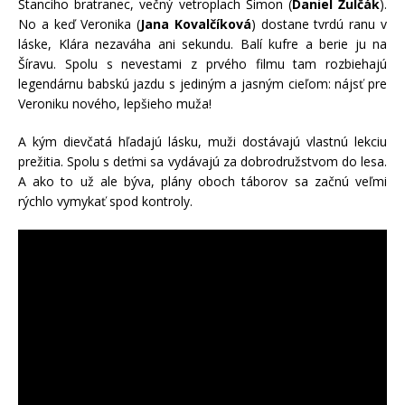
Štanciho bratranec, večný vetroplach Šimon (
Daniel Žulčák
).
No a keď Veronika (
Jana Kovalčíková
) dostane tvrdú ranu v
láske, Klára nezaváha ani sekundu. Balí kufre a berie ju na
Šíravu. Spolu s nevestami z prvého filmu tam rozbiehajú
legendárnu babskú jazdu s jediným a jasným cieľom: nájsť pre
Veroniku nového, lepšieho muža!
A kým dievčatá hľadajú lásku, muži dostávajú vlastnú lekciu
prežitia. Spolu s deťmi sa vydávajú za dobrodružstvom do lesa.
A ako to už ale býva, plány oboch táborov sa začnú veľmi
rýchlo vymykať spod kontroly.