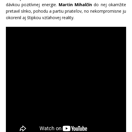
dávkou pozitívnej energie.
Martin Mihalčín
do nej okamžite
pretavil slnko, pohodu a partiu priateľov, no nekompromisne ju
okorenil aj štipkou vzťahovej reality.