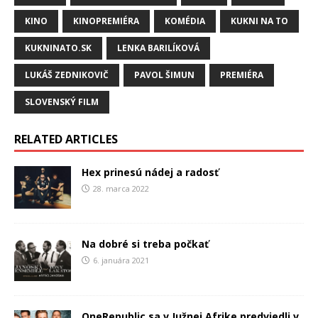
KINO
KINOPREMIÉRA
KOMÉDIA
KUKNI NA TO
KUKNINATO.SK
LENKA BARILÍKOVÁ
LUKÁŠ ZEDNIKOVIČ
PAVOL ŠIMUN
PREMIÉRA
SLOVENSKÝ FILM
RELATED ARTICLES
Hex prinesú nádej a radosť
28. marca 2022
Na dobré si treba počkať
6. januára 2021
OneRepublic sa v Južnej Afrike predviedli v