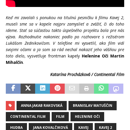
Keď mi zavolali s ponukou na titulnú pesničku k filmu Kavej 2,
museli sme sa v kapele najprv zamyslieť a zvážiť, či do toho
ideme. Stať sa súčasťou takto úspešného projektu bola pre nás
výzva. Rozhodnutie nakoniec padlo po rozhovore s režisérom
Lukášom Zednikovičom. V telefóne mi vysvetlil, ako film vidí
svojimi očami a ja som sa rád nechal nakaziť jeho vášňou pre
toto dielo
, vysvetľuje frontman kapely
Heľenine Oči Martin
Mihalčín
.
Katarína Procházková / Continental Film
ANNA JAKAB RAKOVSKÁ
BRANISLAV MATUŠČIN
CONTINENTAL FILM
FILM
HEĽENINE OČI
HUDBA
JANA KOVALČIKOVÁ
KAVEJ
KAVEJ 2