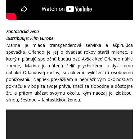
Fantastická žena
Distribuuje: Film Europe
Marina je mladá transgenderová servírka a ašpirujúca
speváčka. Orlando je jej o dvadsať rokov starší milenec, s
ktorým plánujú spoločnú budúcnosť. Avšak keď Orlando náhle
zomrie, Marina je nútená čeliť psychickému a fyzickému
nátlaku Orlandovej rodiny, sociálnemu vylúčeniu i osobnému
ponižovaniu. Napriek prekážkam a nepriaznivým okolnostiam
pokračuje v boji za svoje práva, snaží sa slobodne a dôstojne
žiť, a pritom ukázať svojmu okoliu, kým naozaj je: zložitou,
silnou, čestnou – fantastickou ženou.