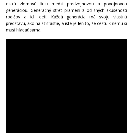
ostrú zlomovú líniu medzi predvojnovou a povojnovou
generáciou. Generačný stret pramení z odlišných skúseností
rodičov a ich detí. Každá generácia má svoju vlastnú
predstavu, ako nájsť šťastie, a isté je len to, že cestu k nemu si
musí hľadať sama.