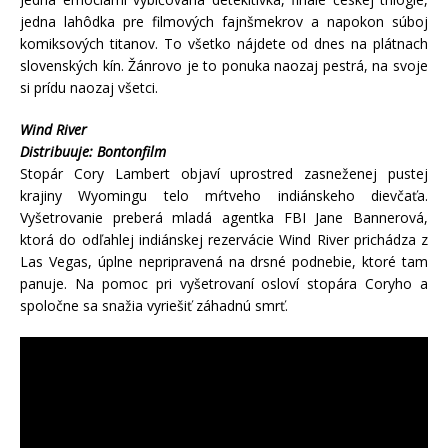
jedna lahôdka pre filmových fajnšmekrov a napokon súboj
komiksových titanov. To všetko nájdete od dnes na plátnach
slovenských kín. Žánrovo je to ponuka naozaj pestrá, na svoje
si prídu naozaj všetci.
Wind River
Distribuuje: Bontonfilm
Stopár Cory Lambert objaví uprostred zasneženej pustej
krajiny Wyomingu telo mŕtveho indiánskeho dievčaťa.
Vyšetrovanie preberá mladá agentka FBI Jane Bannerová,
ktorá do odľahlej indiánskej rezervácie Wind River prichádza z
Las Vegas, úplne nepripravená na drsné podnebie, ktoré tam
panuje. Na pomoc pri vyšetrovaní osloví stopára Coryho a
spoločne sa snažia vyriešiť záhadnú smrť.