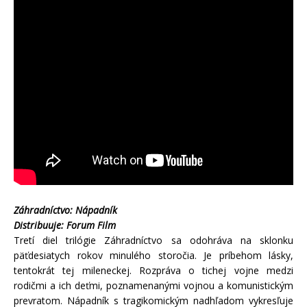
Záhradníctvo: Nápadník
Distribuuje: Forum Film
Tretí diel trilógie Záhradníctvo sa odohráva na sklonku
päťdesiatych rokov minulého storočia. Je príbehom lásky,
tentokrát tej mileneckej. Rozpráva o tichej vojne medzi
rodičmi a ich deťmi, poznamenanými vojnou a komunistickým
prevratom. Nápadník s tragikomickým nadhľadom vykresľuje