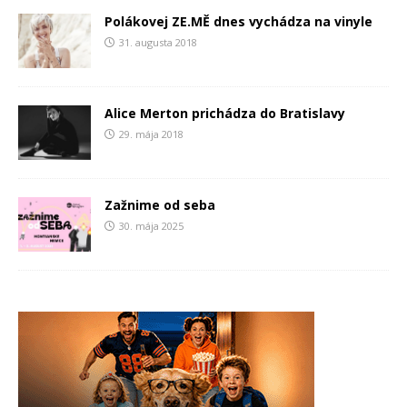
Polákovej ZE.MĚ dnes vychádza na vinyle
31. augusta 2018
Alice Merton prichádza do Bratislavy
29. mája 2018
Zažnime od seba
30. mája 2025