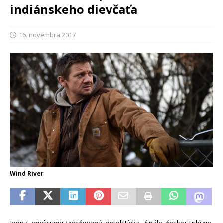
indiánskeho dievčaťa
16. novembra 2017
Wind River
Jedna emóciami vybičovaná detekltívka, finále českej trilógie,