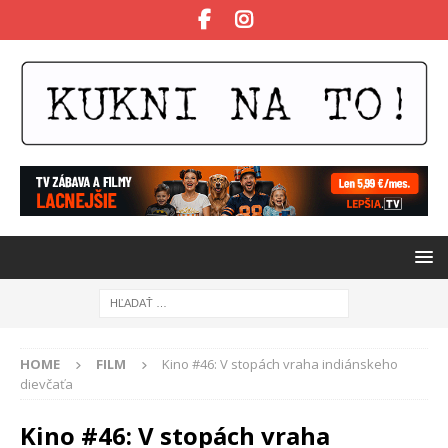
HOME
FILM
Kino #46: V stopách vraha indiánskeho
dievčaťa
Kino #46: V stopách vraha