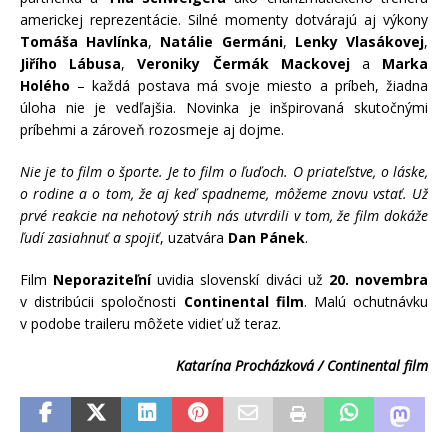
americkej reprezentácie. Silné momenty dotvárajú aj výkony
Tomáša Havlínka
,
Natálie Germáni
,
Lenky Vlasákovej
,
Jiřího Lábusa
,
Veroniky Čermák Mackovej
a
Marka
Holého
– každá postava má svoje miesto a príbeh, žiadna
úloha nie je vedľajšia. Novinka je inšpirovaná skutočnými
príbehmi a zároveň rozosmeje aj dojme.
Nie je to film o športe. Je to film o ľuďoch. O priateľstve, o láske,
o rodine a o tom, že aj keď spadneme, môžeme znovu vstať. Už
prvé reakcie na nehotový strih nás utvrdili v tom, že film dokáže
ľudí zasiahnuť a spojiť
, uzatvára
Dan Pánek
.
Film
Neporaziteľní
uvidia slovenskí diváci už
20. novembra
v distribúcii spoločnosti
Continental film
. Malú ochutnávku
v podobe traileru môžete vidieť už teraz.
Katarína Procházková / Continental film