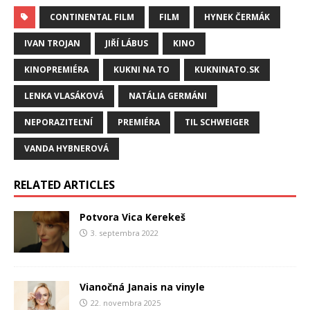
CONTINENTAL FILM
FILM
HYNEK ČERMÁK
IVAN TROJAN
JIŘÍ LÁBUS
KINO
KINOPREMIÉRA
KUKNI NA TO
KUKNINATO.SK
LENKA VLASÁKOVÁ
NATÁLIA GERMÁNI
NEPORAZITEĽNÍ
PREMIÉRA
TIL SCHWEIGER
VANDA HYBNEROVÁ
RELATED ARTICLES
Potvora Vica Kerekeš
3. septembra 2022
Vianočná Janais na vinyle
22. novembra 2025