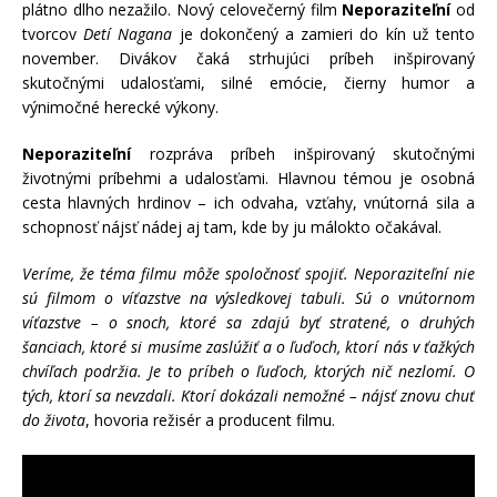
plátno dlho nezažilo. Nový celovečerný film
Neporaziteľní
od
tvorcov
Detí Nagana
je dokončený a zamieri do kín už tento
november. Divákov čaká strhujúci príbeh inšpirovaný
skutočnými udalosťami, silné emócie, čierny humor a
výnimočné herecké výkony.
Neporaziteľní
rozpráva príbeh inšpirovaný skutočnými
životnými príbehmi a udalosťami. Hlavnou témou je osobná
cesta hlavných hrdinov – ich odvaha, vzťahy, vnútorná sila a
schopnosť nájsť nádej aj tam, kde by ju málokto očakával.
Veríme, že téma filmu môže spoločnosť spojiť. Neporaziteľní nie
sú filmom o víťazstve na výsledkovej tabuli. Sú o vnútornom
víťazstve – o snoch, ktoré sa zdajú byť stratené, o druhých
šanciach, ktoré si musíme zaslúžiť a o ľuďoch, ktorí nás v ťažkých
chvíľach podržia. Je to príbeh o ľuďoch, ktorých nič nezlomí. O
tých, ktorí sa nevzdali. Ktorí dokázali nemožné – nájsť znovu chuť
do života
, hovoria režisér a producent filmu.