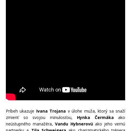
Príbeh ukazuje
Ivana Trojana
v úlohe muža, ktorý sa snaží
zmieriť so svojou minulosťou,
Hynka Čermáka
ako
neústupného manažéra,
Vandu Hybnerovú
ako jeho vernú
partnerku a
Tila Schweigera
ako charizmatického trénera