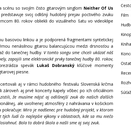
Cest
 scénu so svojím čisto gitarovým singlom
Neither Of Us
 predstavuje svoj odlišný hudobný prejav poctivého zvuku
Film
mrncom 80. rokov obliekli do vizuálneho šatu vo videoklipe
Hudb
Kino
u basovou linkou a je podporená fragmentami syntetickej
Knih
érnou nenásilnou gitarou balancujúcou medzi drsnosťou a
 až do tanečnej hudby.
V tomto songu sme chceli ukázať náš
Konc
ely, zapojili sme elektronické prvky tanečnej hudby 80. rokov,
Osta
rezrádza spevák
Lukaš Dobranský
kľúčové momenty
itarovej piesne.
Rece
Rozh
certovali aj v rámci hudobného festivalu Slovenská krčma
i zároveň aj prvé koncerty kapely vôbec po ich oficiálnom
Súťa
istili, že musíme nájsť aj odlišnejší zvuk do našich ďalších
ionálnej, ale uvoľnenej atmosféry z nahrávania v košickom
a pokračuje:
Miro je nadšenec pre hudobný projekt, v ktorom
z tých ľudí čo najlepšie výkony v oblastiach, kde sa mu niečo
dosiahnuť. Bola to dobrá škola a našli sme aj svoj zvuk.