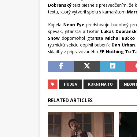
Dobranský
text piesne s presvedčením, že k
textu, ktorý vytvoril spolu s kamarátom
Mar
Kapela
Neon Eye
predstavuje hudobný proj
spevák, gitarista a textár
Lukáš Dobránsk
Snow
dopomohol gitarista
Michal Bučko
s
rytmickú sekciu doplnil bubeník
Dan Urban
.
skladby z pripravovaného
EP Nothing To T
HUDBA
KUKNI NA TO
NEON 
RELATED ARTICLES