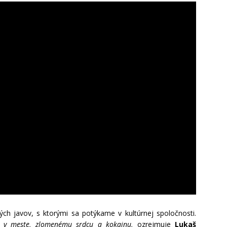
ch javov, s ktorými sa potýkame v kultúrnej spoločnosti.
u v meste, zlomenému srdcu a kokainu,
ozrejmuje
Lukaš