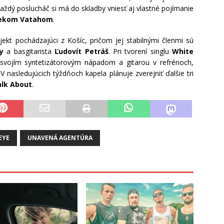
aždý poslucháč si má do skladby vniesť aj vlastné pojímanie
ekom Vatahom
.
ekt pochádzajúci z Košíc, pričom jej stabilnými členmi sú
y
a basgitarista
Ľudovít Petráš
. Pri tvorení singlu
White
vojím syntetizátorovým nápadom a gitarou v refrénoch,
 V nasledujúcich týždňoch kapela plánuje zverejniť ďalšie tri
alk About
.
EYE
UNAVENÁ AGENTÚRA