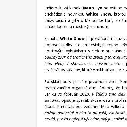
Indierocková kapela
Neon Eye
po vstupe na
prichádza s novinkou
White Snow
, ktorou
basy, bicích a gitary. Melodické tóny so š
s nadhľadom a mestským duchom.
Skladba
White Snow
je poháňaná nákazlivo
popovej hudby z osemdesiatych rokov, lež
pocitovými vyhrávkami s cieľom presiahnuť
odlišný zvuk od tradičného zvuku gitarovej kap
lebo vtedy v showbiznise najviac snežilo,
p
aražmánov skladby, ktoré vznikli pôvodne z g
So skladbou v jej ešte prvotnom znení kon
realizovaného organizátormi Pohody, čo bol
vzniku vo februári 2020.
V štúdiu sme však z
skladieb,
opisuje spevák skúsenosti z profes
štúdiu Parentals pod vedením Mira Felbera 
počuje potenciál a ako to on volá, vybičovať 
nezdá, pre čo najlepší výsledok, aký je možné 