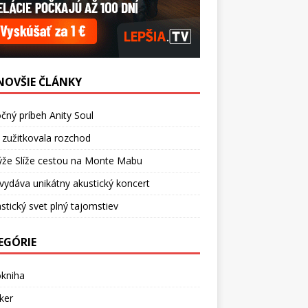
NOVŠIE ČLÁNKY
čný príbeh Anity Soul
 zužitkovala rozchod
ýže Slíže cestou na Monte Mabu
vydáva unikátny akustický koncert
stický svet plný tajomstiev
EGÓRIE
okniha
ker