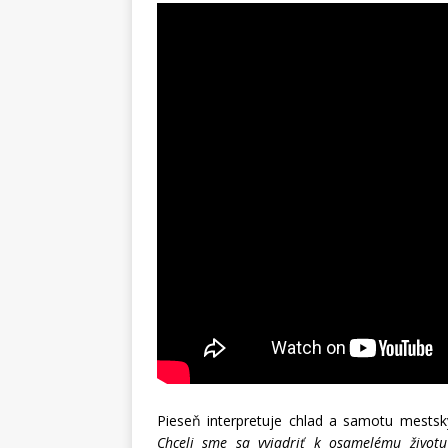
Pieseň interpretuje chlad a samotu mestský
Chceli sme sa vyjadriť k osamelému život