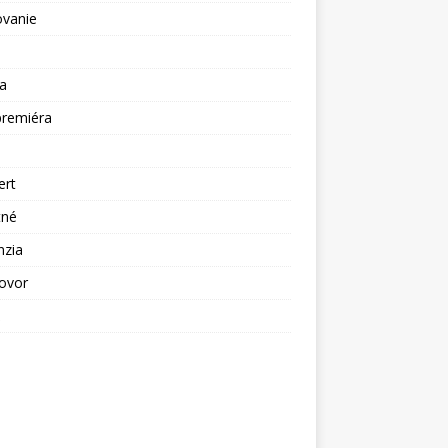
ovanie
a
premiéra
a
ert
tné
nzia
ovor
ž