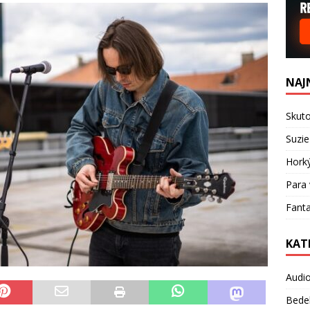
NAJ
Skuto
Suzie
Hork
Para 
Fanta
KAT
Audi
Bede