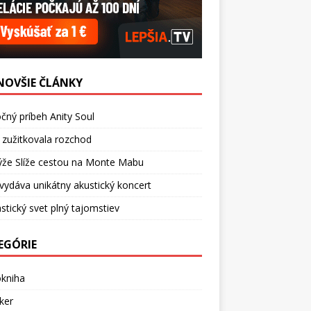
NOVŠIE ČLÁNKY
čný príbeh Anity Soul
 zužitkovala rozchod
ýže Slíže cestou na Monte Mabu
vydáva unikátny akustický koncert
stický svet plný tajomstiev
EGÓRIE
okniha
ker