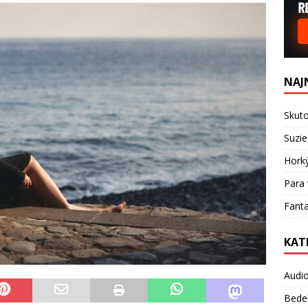
NAJ
Skuto
Suzie
Hork
Para 
Fanta
KAT
Audi
Bede