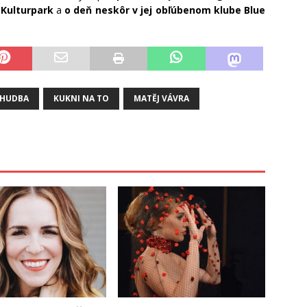
 Kulturpark
a
o deň neskôr v jej obľúbenom klube Blue
HUDBA
KUKNI NA TO
MATĚJ VÁVRA