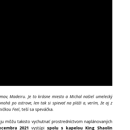
mov, Madeiru. Je to krásne miesto a Michal našiel umelecký
ohá po ostrove, len tak si spievať na pláži a, verím, že aj z
sničkou Feel
, teší sa speváčka.
 ju môžu takisto vychutnať prostredníctvom naplánovaných
ecembra 2021
vystúpi
spolu s kapelou King Shaolin