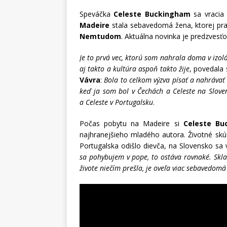
Speváčka
Celeste Buckingham
sa vracia
Madeire
stala sebavedomá žena, ktorej pra
Nemtudom
. Aktuálna novinka je predzvesť
Je to prvá vec, ktorú som nahrala doma v izolác
aj takto a kultúra aspoň takto žije
, povedala
Vávra
:
Bola to celkom výzva písať a nahrávať 
keď ja som bol v Čechách a Celeste na Slove
a Celeste v Portugalsku
.
Počas pobytu na Madeire si
Celeste Bu
najhranejšieho mladého autora. Životné skú
Portugalska odišlo dievča, na Slovensko s
sa pohybujem v pope, to ostáva rovnaké. Sklad
živote niečím prešla, je oveľa viac sebavedomá