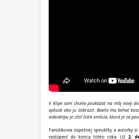
V klipe som chcela poukázať na môj nový do
spôsob ako ju zobraziť. Bavilo ma behať boson
videoklipu je cítiť čistá emócia, ktorá je za pe
Fanúšikovia úspešnej speváčky a autorky si
vystúpení do konca tohto roka. Už
2. d