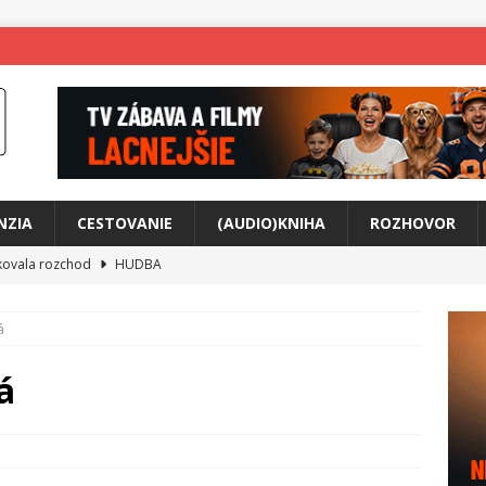
NZIA
CESTOVANIE
(AUDIO)KNIHA
ROZHOVOR
tkovala rozchod
HUDBA
íže cestou na Monte Mabu
HUDBA
á
a unikátny akustický koncert
HUDBA
 svet plný tajomstiev
FILM
á
any Krištof Lehotskej naživo
HUDBA
živly prepojí generácie
FILM
ríbeh Anity Soul
HUDBA