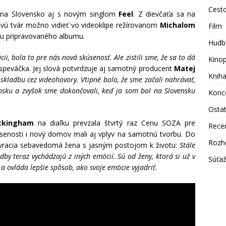
Cest
 na Slovensko aj s novým singlom
Feel
. Z dievčaťa sa na
vú tvár možno vidieť vo videoklipe režírovanom
Michalom
Film
ou pripravovaného albumu.
Hudb
ii, bola to pre nás nová skúsenosť. Ale zistili sme, že sa to dá
Kino
 speváčka. Jej slová potvrdzuje aj samotný producent
Matej
Knih
skladbu cez videohovory. Vtipné bolo, že sme začali nahrávať,
nsku a zvyšok sme dokončovali, keď ja som bol na Slovensku
Konc
Osta
ckingham
na diaľku prevzala štvrtý raz Cenu SOZA pre
Rece
senosti i nový domov mali aj vplyv na samotnú tvorbu. Do
Rozh
a vracia sebavedomá žena s jasným postojom k životu:
Stále
by teraz vychádzajú z iných emócií. Sú od ženy, ktorá si už v
Súťa
 a ovláda lepšie spôsob, ako svoje emócie vyjadriť.