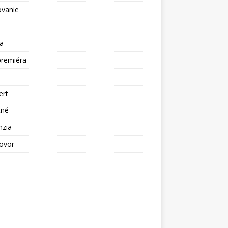
ovanie
a
premiéra
a
ert
tné
nzia
ovor
ž