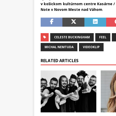
v košickom kultúrnom centre Kasárne /
Note v Novom Meste nad Váhom
.
CELESTE BUCKINGHAM
FEEL
MICHAL NEMTUDA
VIDEOKLIP
RELATED ARTICLES