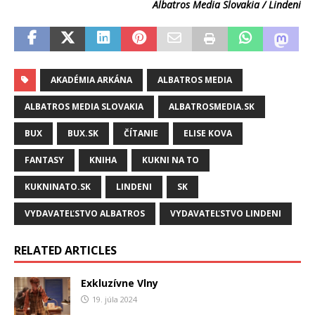
Albatros Media Slovakia / Lindeni
AKADÉMIA ARKÁNA
ALBATROS MEDIA
ALBATROS MEDIA SLOVAKIA
ALBATROSMEDIA.SK
BUX
BUX.SK
ČÍTANIE
ELISE KOVA
FANTASY
KNIHA
KUKNI NA TO
KUKNINATO.SK
LINDENI
SK
VYDAVATEĽSTVO ALBATROS
VYDAVATEĽSTVO LINDENI
RELATED ARTICLES
Exkluzívne Vlny
19. júla 2024