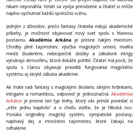
nikam neponáhľa. Vzťah sa vyvíja prirodzene a čitateľ si môže
naplno vychutnať každú spoločnú scénu.
Jedným z dôvodov, prečo fantasy čitatelia milujú akademické
príbehy, je možnosť objavovať nový svet spolu s hlavnou
postavou.
Akadémia Arkána
je presne takým miestom.
Chodby plné tajomstiev, výučba magických umení, rivalita
medzi študentmi, nebezpečné skúšky a zákulisné intrigy
vytvárajú atmosféru, ktorá dokáže pohltiť. Čitateľ má pocit, že
spolu s Clarou objavuje pravidlá fungovania magického
systému aj skryté zákutia akadémie.
Ak máte radi fantasy s magickými školami, silnými hrdinkami,
intrigami a romantikou, odpoveď je jednoznačná.
Akadémia
Arkána
je presne ten typ knihy, ktorý vás prinúti povedať si
„ešte jednu kapitolu“ a o chvíľu zistíte, že je hlboká noc.
Ponúka originálny magický systém, sympatické postavy,
napínavý dej a množstvo tajomstiev, ktoré čakajú na
odhalenie.