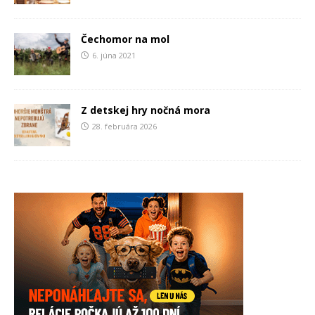
Čechomor na mol
6. júna 2021
Z detskej hry nočná mora
28. februára 2026