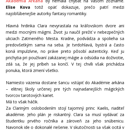
Akadémia Arkána
by nemala chýbať na vašom zozname.
Elise Kova
totiž opäť dokazuje, prečo patrí medzi
najobľúbenejšie autorky fantasy romantiky.
Hlavná hrdinka Clara nevyrastala na kráľovskom dvore ani
medzi mocnými mágmi. Život ju naučil prežiť v nebezpečných
uliciach Zatmeného Mesta. Kradne, podvádza a spolieha sa
predovšetkým sama na seba. Je tvrdohlavá, bystrá a často
koná impulzívne, no práve preto pôsobí autenticky. Keď ju
prichytia pri používaní zakázanej mágie a odsúdia na doživotie,
zdá sa, že jej príbeh sa končí. V tej chvíli však prichádza
ponuka, ktorá zmení všetko.
Namiesto väzenia dostane šancu vstúpiť do Akadémie arkána
– elitnej školy určenej pre tých najnadanejších mágických
tvorcov tarotových kariet.
Má to však háčik.
Za Clariným oslobodením stojí tajomný princ Kaelis, riaditeľ
akadémie. Jeho plán je riskantný. Clara sa musí vydávať za
študentku prvého ročníka a zároveň za jeho snúbenicu.
Navonok ide o dokonalé riešenie. V skutočnosti sa však ocitá v