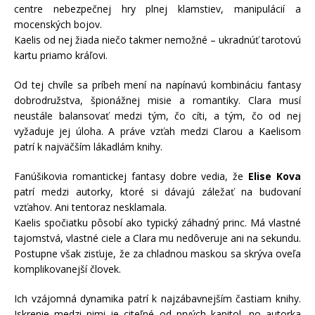
centre nebezpečnej hry plnej klamstiev, manipulácií a
mocenských bojov.
Kaelis od nej žiada niečo takmer nemožné – ukradnúť tarotovú
kartu priamo kráľovi.
Od tej chvíle sa príbeh mení na napínavú kombináciu fantasy
dobrodružstva, špionážnej misie a romantiky. Clara musí
neustále balansovať medzi tým, čo cíti, a tým, čo od nej
vyžaduje jej úloha. A práve vzťah medzi Clarou a Kaelisom
patrí k najväčším lákadlám knihy.
Fanúšikovia romantickej fantasy dobre vedia, že
Elise Kova
patrí medzi autorky, ktoré si dávajú záležať na budovaní
vzťahov. Ani tentoraz nesklamala.
Kaelis spočiatku pôsobí ako typický záhadný princ. Má vlastné
tajomstvá, vlastné ciele a Clara mu nedôveruje ani na sekundu.
Postupne však zisťuje, že za chladnou maskou sa skrýva oveľa
komplikovanejší človek.
Ich vzájomná dynamika patrí k najzábavnejším častiam knihy.
Iskrenie medzi nimi je citeľné od prvých kapitol, no autorka