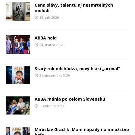
Cena slávy, talentu aj nesmrteľných
melódií
15. júla 2026
ABBA hold
24. marca 2024
Starý rok odchádza, nový hlási „arrival“
31. decembra 2023
ABBA mánia po celom Slovensku
5. októbra 2023
Miroslav Graclík: Mám nápady na množstvo
kníh