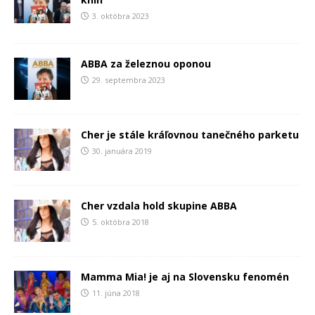
3. októbra 2023
ABBA za železnou oponou
29. septembra 2023
Cher je stále kráľovnou tanečného parketu
30. januára 2019
Cher vzdala hold skupine ABBA
5. októbra 2018
Mamma Mia! je aj na Slovensku fenomén
11. júna 2018