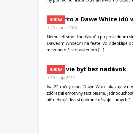
Puerto a Dawe White idú 
HUDBA
29. marca 2020
Nemuseli sme dlho čakať a po poslednom sin
Daweom Whiteom na feate. Vo videoklipe od 
mezonete či v opustenom
[…]
Rap vie byť bez nadávok
HUDBA
30. mája 2019
Iba 22-ročný raper Dawe White ukazuje v no
zdôraznil emotívny text piesne. Jednoduchos
nič nehrajú, len si úprimne užívajú samých
[…