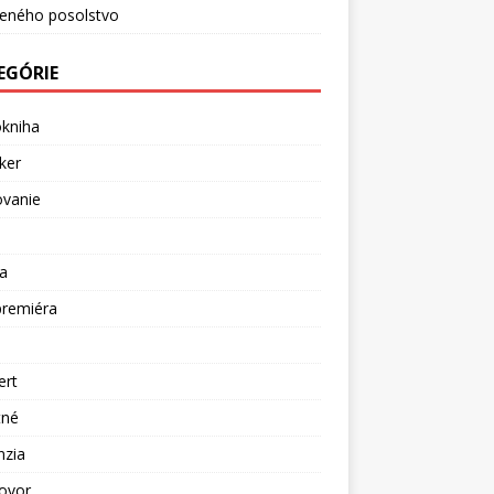
ceného posolstvo
EGÓRIE
okniha
ker
ovanie
a
premiéra
a
ert
tné
nzia
ovor