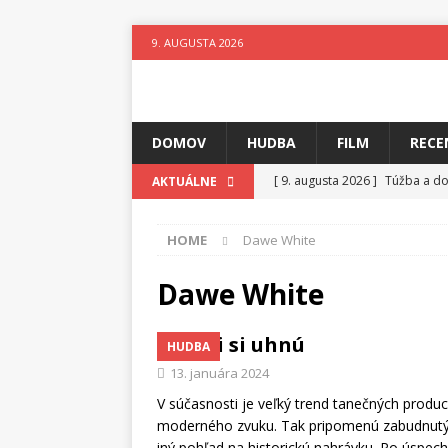
9. AUGUSTA 2026
DOMOV
HUDBA
FILM
RECE
[ 9. augusta 2026 ]
Túžba a d
AKTUÁLNE
[ 8. augusta 2026 ]
Leto v ryt
HOME
Dawe White
[ 8. augusta 2026 ]
Oslava ľud
[ 7. augusta 2026 ]
Ztracenéh
Dawe White
[ 7. augusta 2026 ]
Kniha, kto
Radi si uhnú
HUDBA
[ 6. augusta 2026 ]
Skutočný p
13. januára 2024
[ 9. augusta 2026 ]
Všetko je 
V súčasnosti je veľký trend tanečných produ
moderného zvuku. Tak pripomenú zabudnutý h
iný pohľad na historickú nahrávku. Po úspec