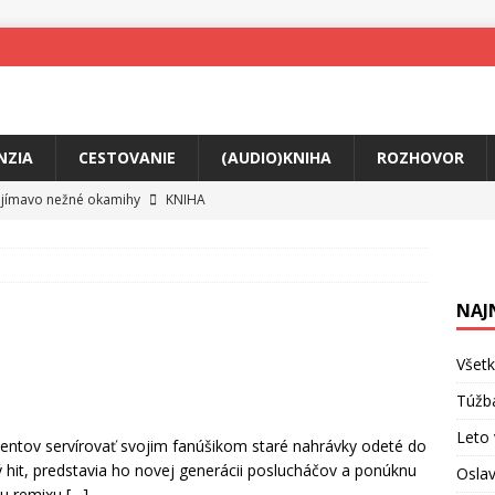
NZIA
CESTOVANIE
(AUDIO)KNIHA
ROZHOVOR
ojímavo nežné okamihy
KNIHA
me Yael
HUDBA
skosti uprostred bolesti
KNIHA
NAJ
o posolstvo
HUDBA
rá vás možno prinúti zavolať niekomu ešte dnes
KNIHA
Všetk
ríbeh Anity Soul
HUDBA
Túžb
v poriadku
HUDBA
Leto 
centov servírovať svojim fanúšikom staré nahrávky odeté do
it, predstavia ho novej generácii poslucháčov a ponúknu
Oslav
hu remixu
[…]