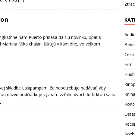
Ztra
von
KAT
Audi
gli Ohne nám Puerto prináša ďalšiu novinku, opäť s
Martina Mika chalani žúrujú v kamióne, vo veľkom
Bede
Cest
Film
Hudb
Kino
vej skladbe Lalapampam, že nepotrebuje nadávať, aby
Knih
ťou názvu podčiarkuje význam vzťahu dvoch ľudí, ktorí sa na
]
Konc
Osta
Rece
Rozh