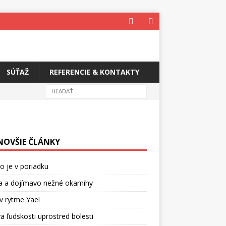
SÚŤAŽ
REFERENCIE & KONTAKTY
NOVŠIE ČLÁNKY
o je v poriadku
a a dojímavo nežné okamihy
v rytme Yael
a ľudskosti uprostred bolesti