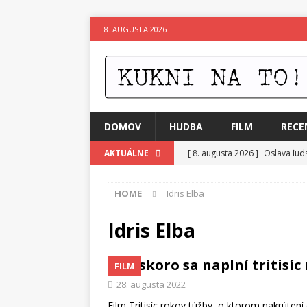
8. AUGUSTA 2026
DOMOV
HUDBA
FILM
RECE
[ 8. augusta 2026 ]
Oslava ľud
AKTUÁLNE
[ 7. augusta 2026 ]
Ztracenéh
HOME
Idris Elba
[ 7. augusta 2026 ]
Kniha, kto
[ 6. augusta 2026 ]
Skutočný p
Idris Elba
[ 5. augusta 2026 ]
Suzie zuži
Čoskoro sa naplní tritisíc
FILM
[ 4. augusta 2026 ]
Horkýže Sl
28. augusta 2022
[ 8. augusta 2026 ]
Leto v ryt
Film Tritisíc rokov túžby, o ktorom nakrútení