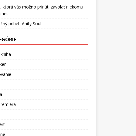
, ktorá vás možno prinúti zavolať niekomu
dnes
čný príbeh Anity Soul
EGÓRIE
okniha
ker
ovanie
a
premiéra
a
ert
tné