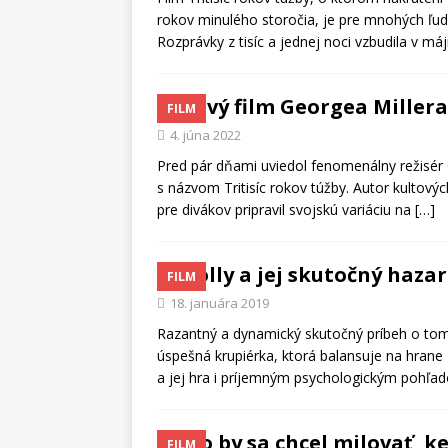
rokov minulého storočia, je pre mnohých ľudí
Rozprávky z tisíc a jednej noci vzbudila v má
Nový film Georgea Millera
FILM
4. júna 2022
Pred pár dňami uviedol fenomenálny režisér G
s názvom Tritisíc rokov túžby. Autor kultový
pre divákov pripravil svojskú variáciu na
[…]
Molly a jej skutočný haza
FILM
18. januára 2019
Razantný a dynamický skutočný príbeh o tom,
úspešná krupiérka, ktorá balansuje na hrane
a jej hra i príjemným psychologickým pohľ
Kto by sa chcel milovať, k
FILM