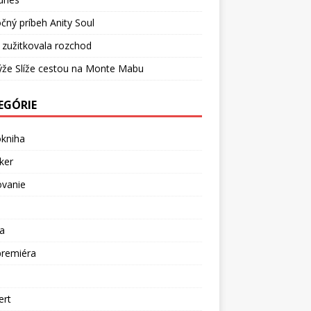
čný príbeh Anity Soul
 zužitkovala rozchod
ýže Slíže cestou na Monte Mabu
EGÓRIE
okniha
ker
ovanie
a
premiéra
a
ert