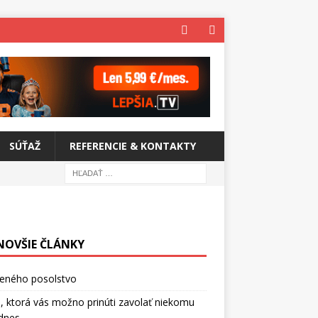
SÚŤAŽ
REFERENCIE & KONTAKTY
NOVŠIE ČLÁNKY
ceného posolstvo
, ktorá vás možno prinúti zavolať niekomu
dnes