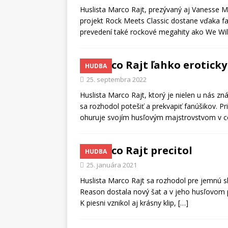
Huslista Marco Rajt, prezývaný aj Vanesse M
projekt Rock Meets Classic dostane vďaka fa
prevedení také rockové megahity ako We Wi
Marco Rajt ľahko eroticky
HUDBA
25. septembra 2022
Huslista Marco Rajt, ktorý je nielen u nás zn
sa rozhodol potešiť a prekvapiť fanúšikov. 
ohuruje svojím husľovým majstrovstvom v co
Marco Rajt precitol
HUDBA
25. januára 2021
Huslista Marco Rajt sa rozhodol pre jemnú 
Reason dostala nový šat a v jeho husľovom p
K piesni vznikol aj krásny klip,
[…]