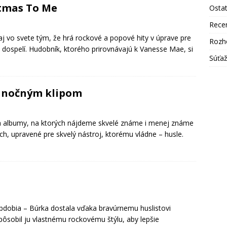
stmas To Me
Osta
Rece
aj vo svete tým, že hrá rockové a popové hity v úprave pre
Rozh
aj dospelí. Hudobník, ktorého prirovnávajú k Vanesse Mae, si
Súťa
ianočným klipom
a albumy, na ktorých nájdeme skvelé známe i menej známe
h, upravené pre skvelý nástroj, ktorému vládne – husle.
 obdobia – Búrka dostala vďaka bravúrnemu huslistovi
ôsobil ju vlastnému rockovému štýlu, aby lepšie