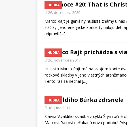
Vianoce #20: That Is Chri
HUDBA
26. decembra 2020
Marco Rajt je geniálny huslista známy u nás 
sláčiky. Jeho energické koncerty milujú deti 
pripravil
[…]
Marco Rajt prichádza s v
HUDBA
26. novembra 2017
Huslista Marco Rajt má na svojom konte dv
rockové skladby v jeho vlastných aranžmánoc
Tento raz sa nechal
[…]
Vivaldiho Búrka zdrsnela
HUDBA
18. júna 2017
Slávna Vivaldiho skladba z cyklu Štyri ročné
Marcovi Rajtovi nečakanú novú podobu! Prisp