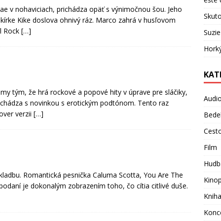
ae v nohaviciach, prichádza opäť s výnimočnou šou. Jeho
Skuto
kírke Kike doslova ohnivý ráz. Marco zahrá v husľovom
ll Rock
[…]
Suzie
Hork
KAT
ámy tým, že hrá rockové a popové hity v úprave pre sláčiky,
Audi
Prichádza s novinkou s erotickým podtónom. Tento raz
ver verzii
[…]
Bede
Cest
Film
Hudb
skladbu. Romantická pesnička Caluma Scotta, You Are The
Kino
odaní je dokonalým zobrazením toho, čo cítia citlivé duše.
Knih
Konc