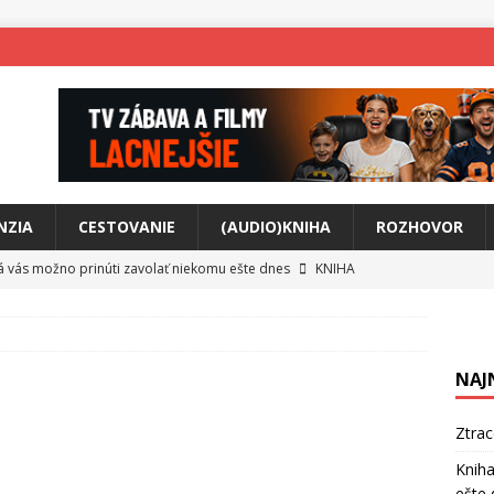
NZIA
CESTOVANIE
(AUDIO)KNIHA
ROZHOVOR
rá vás možno prinúti zavolať niekomu ešte dnes
KNIHA
ríbeh Anity Soul
HUDBA
tkovala rozchod
HUDBA
NAJ
íže cestou na Monte Mabu
HUDBA
a unikátny akustický koncert
HUDBA
Ztra
 svet plný tajomstiev
FILM
Kniha
ešte 
o posolstvo
HUDBA