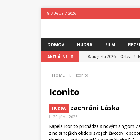
8. AUGUSTA 2026
DOMOV
HUDBA
FILM
RECE
[ 8. augusta 2026 ]
Oslava ľud
AKTUÁLNE
[ 7. augusta 2026 ]
Ztracenéh
HOME
Iconito
[ 7. augusta 2026 ]
Kniha, kto
[ 6. augusta 2026 ]
Skutočný p
Iconito
[ 5. augusta 2026 ]
Suzie zuži
Svet zachráni Láska
HUDBA
[ 4. augusta 2026 ]
Horkýže Sl
20. júna 2026
[ 8. augusta 2026 ]
Leto v ryt
Kapela Iconito prichádza s novým singlom Zac
z najsilnejších období svojich životov, obdob
skupiny, ktorá sa preslávila prepájaním
[…]