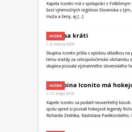
Kapela Iconito má v spolupráci s Folklórnym
šesť výnimočných regiónov Slovenska s tým, č
muža a ženy, aj
[…]
Čas sa kráti
HUDBA
6. marca 2020
Skupina Iconito prišla s epickou skladbou na
tému vraždy za celospoločenskú občiansku zá
skupina pozvala významného slovenského h
Skupina Iconito má hoke
HUDBA
11. mája 2019
Kapele Iconito sa podaril neuveriteľný kúsok.
spolu vpred si pozvali hokejové legendy Rich
Richarda Zedníka, Rastislava Pavlikovského,