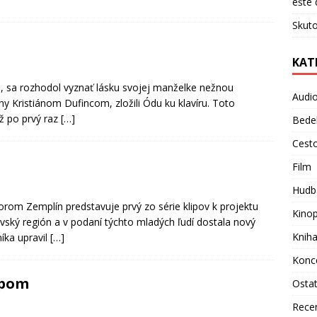
ešte 
Skuto
KAT
nko, sa rozhodol vyznať lásku svojej manželke nežnou
Audi
ny Kristiánom Dufincom, zložili Ódu ku klavíru. Toto
iž po prvý raz
[…]
Bede
Cest
Film
Hudb
orom Zemplín predstavuje prvý zo série klipov k projektu
Kino
vský región a v podaní týchto mladých ľudí dostala nový
Knih
íka upravil
[…]
Konc
popom
Osta
Rece