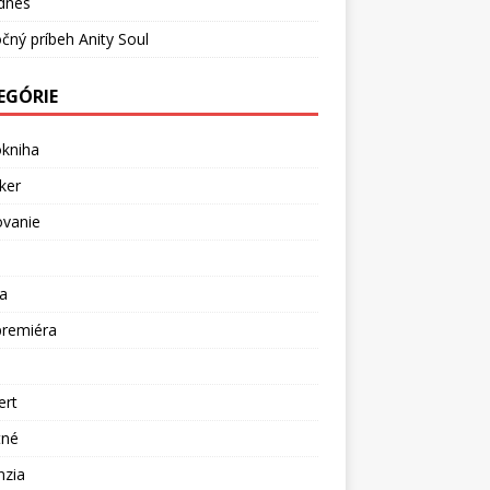
dnes
čný príbeh Anity Soul
EGÓRIE
okniha
ker
ovanie
a
premiéra
a
ert
tné
nzia