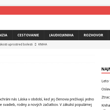
NZIA
CESTOVANIE
(AUDIO)KNIHA
ROZHOVOR
skosti uprostred bolesti
KNIHA
o posolstvo
HUDBA
rá vás možno prinúti zavolať niekomu ešte dnes
KNIHA
NAJ
ríbeh Anity Soul
HUDBA
tkovala rozchod
HUDBA
Leto 
íže cestou na Monte Mabu
HUDBA
Oslav
me Yael
HUDBA
Ztra
hráni nás Láska v období, keď jej členovia prežívajú jedno
ie svadieb, rodiny a nových začiatkov. V zákulisí populárnej
Kniha