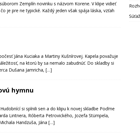
 súborom Zemplín novinku s názvom Korene. V klipe vidieť
Rozh
o je pre ne typické. Každý jeden však spája láska, vzťah
Súťa
 počesť Jána Kuciaka a Martiny Kušnírovej. Kapela považuje
ležitosť, na ktorú by sa nemalo zabudnúť. Do skladby si
erca Dušana Jamricha,
[…]
jovú hymnu
 Hudobnící si splnili sen a do klipu k novej skladbe Poďme
arda Lintnera, Róberta Petrovického, Jozefa Stümpela,
 Michala Handzuša, Jána
[…]