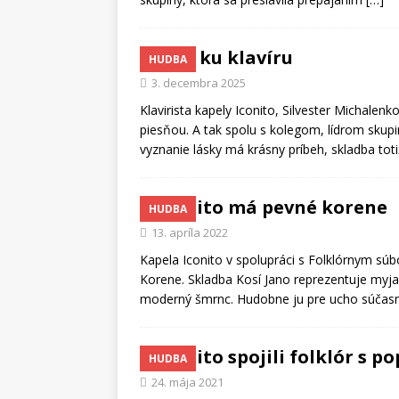
Óda ku klavíru
HUDBA
3. decembra 2025
Klavirista kapely Iconito, Silvester Michale
piesňou. A tak spolu s kolegom, lídrom skupi
vyznanie lásky má krásny príbeh, skladba tot
Iconito má pevné korene
HUDBA
13. apríla 2022
Kapela Iconito v spolupráci s Folklórnym súb
Korene. Skladba Kosí Jano reprezentuje myja
moderný šmrnc. Hudobne ju pre ucho súčasn
Iconito spojili folklór s 
HUDBA
24. mája 2021