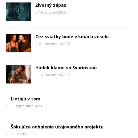
Životný zápas
16. augusta 2025
Cez sviatky bude v kinách veselo
21. decembra 2023
Hádek klame so Svarinskou
13. novembra 2023
Lietajú v tom
18. septembra 2023
Šokujúce odhalenie utajovaného projektu
9. júla 2023