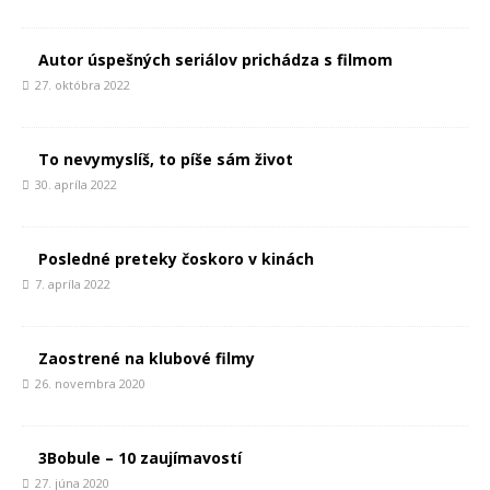
Autor úspešných seriálov prichádza s filmom
27. októbra 2022
To nevymyslíš, to píše sám život
30. apríla 2022
Posledné preteky čoskoro v kinách
7. apríla 2022
Zaostrené na klubové filmy
26. novembra 2020
3Bobule – 10 zaujímavostí
27. júna 2020