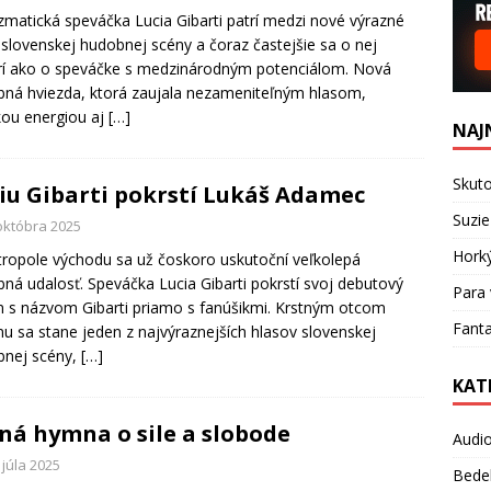
zmatická speváčka Lucia Gibarti patrí medzi nové výrazné
 slovenskej hudobnej scény a čoraz častejšie sa o nej
í ako o speváčke s medzinárodným potenciálom. Nová
ná hviezda, ktorá zaujala nezameniteľným hlasom,
ou energiou aj
[…]
NAJ
Skuto
iu Gibarti pokrstí Lukáš Adamec
Suzie
 októbra 2025
Hork
ropole východu sa už čoskoro uskutoční veľkolepá
ná udalosť. Speváčka Lucia Gibarti pokrstí svoj debutový
Para 
 s názvom Gibarti priamo s fanúšikmi. Krstným otcom
Fanta
u sa stane jeden z najvýraznejších hlasov slovenskej
bnej scény,
[…]
KAT
ná hymna o sile a slobode
Audi
 júla 2025
Bede