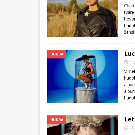
Chari
tváre
hovor
hudob
žensk
Luc
HUDBA
4.
V met
hudob
album
album
hudo
Let
HUDBA
25.