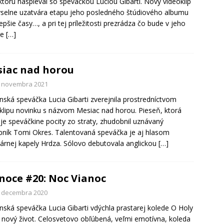
 ktorú naspieval so speváčkou Luciou Gibarti. Nový videoklip
elne uzatvára etapu jeho posledného štúdiového albumu
epšie časy…, a pri tej príležitosti prezrádza čo bude v jeho
re
[…]
iac nad horou
. novembra 2021
nská speváčka Lucia Gibarti zverejnila prostredníctvom
klipu novinku s názvom Mesiac nad horou. Pieseň, ktorá
e speváčkine pocity zo straty, zhudobnil uznávaný
ník Tomi Okres. Talentovaná speváčka je aj hlasom
árnej kapely Hrdza. Sólovo debutovala anglickou
[…]
noce #20: Noc Vianoc
. decembra 2020
nská speváčka Lucia Gibarti vdýchla prastarej kolede O Holy
 nový život. Celosvetovo obľúbená, veľmi emotívna, koleda