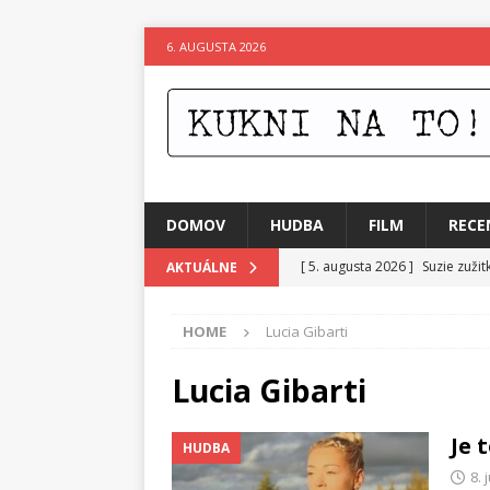
6. AUGUSTA 2026
DOMOV
HUDBA
FILM
RECE
[ 5. augusta 2026 ]
Suzie zuži
AKTUÁLNE
[ 4. augusta 2026 ]
Horkýže Sl
HOME
Lucia Gibarti
[ 3. augusta 2026 ]
Para vydáv
[ 3. augusta 2026 ]
Fantastický
Lucia Gibarti
[ 2. augusta 2026 ]
Elementy J
Je 
HUDBA
[ 1. augusta 2026 ]
Festival 4 
8. 
[ 6. augusta 2026 ]
Skutočný p