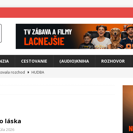
NZIA
CESTOVANIE
(AUDIO)KNIHA
ROZHOVOR
tkovala rozchod
HUDBA
íže cestou na Monte Mabu
HUDBA
a unikátny akustický koncert
HUDBA
 svet plný tajomstiev
FILM
any Krištof Lehotskej naživo
HUDBA
to láska
živly prepojí generácie
FILM
júla 2026
ríbeh Anity Soul
HUDBA