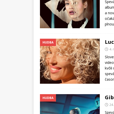
Spevá
album
a nov
očaká
plno
Luc
HUDBA
4.
Slove
video
kvôli
spevá
časo
Gib
HUDBA
24.
Spevá