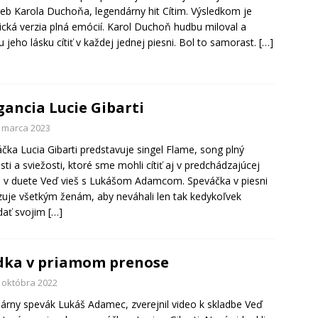
ieb Karola Duchoňa, legendárny hit Cítim. Výsledkom je
ická verzia plná emócií. Karol Duchoň hudbu miloval a
u jeho lásku cítiť v každej jednej piesni. Bol to samorast.
[…]
gancia Lucie Gibarti
. marca 2023
čka Lucia Gibarti predstavuje singel Flame, song plný
sti a sviežosti, ktoré sme mohli cítiť aj v predchádzajúcej
i v duete Veď vieš s Lukášom Adamcom. Speváčka v piesni
uje všetkým ženám, aby neváhali len tak kedykoľvek
dať svojim
[…]
ka v priamom prenose
. októbra 2022
árny spevák Lukáš Adamec, zverejnil video k skladbe Veď