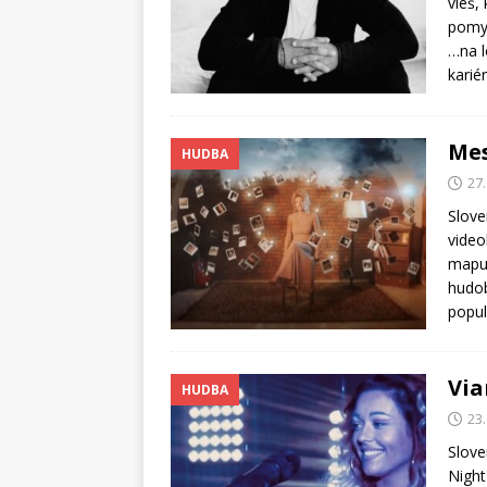
vieš,
pomys
…na l
karié
Mes
HUDBA
27
Slove
video
mapuj
hudob
popul
Via
HUDBA
23
Slove
Night