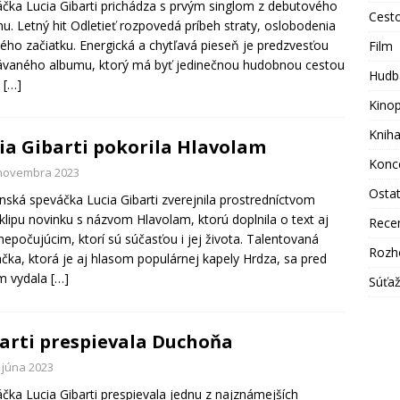
čka Lucia Gibarti prichádza s prvým singlom z debutového
Cest
u. Letný hit Odletieť rozpovedá príbeh straty, oslobodenia
ého začiatku. Energická a chytľavá pieseň je predzvesťou
Film
vaného albumu, ktorý má byť jedinečnou hudobnou cestou
Hudb
u
[…]
Kino
Knih
ia Gibarti pokorila Hlavolam
Konc
 novembra 2023
Osta
nská speváčka Lucia Gibarti zverejnila prostredníctvom
klipu novinku s názvom Hlavolam, ktorú doplnila o text aj
Rece
 nepočujúcim, ktorí sú súčasťou i jej života. Talentovaná
Rozh
čka, ktorá je aj hlasom populárnej kapely Hrdza, sa pred
m vydala
[…]
Súťa
arti prespievala Duchoňa
 júna 2023
čka Lucia Gibarti prespievala jednu z najznámejších