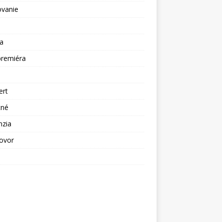
ovanie
a
premiéra
a
ert
tné
nzia
ovor
ž