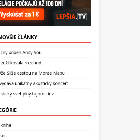
NOVŠIE ČLÁNKY
čný príbeh Anity Soul
 zužitkovala rozchod
ýže Slíže cestou na Monte Mabu
vydáva unikátny akustický koncert
stický svet plný tajomstiev
EGÓRIE
okniha
ker