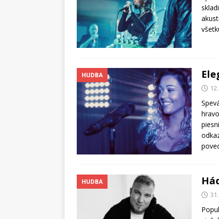
sklad
akust
všetk
Ele
HUDBA
12
Spevá
hravo
piesn
odkaz
pove
Hád
HUDBA
31
Popul