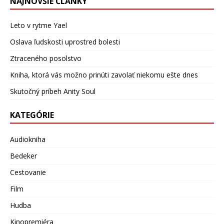
NAJNOVŠIE ČLÁNKY
Leto v rytme Yael
Oslava ľudskosti uprostred bolesti
Ztraceného posolstvo
Kniha, ktorá vás možno prinúti zavolať niekomu ešte dnes
Skutočný príbeh Anity Soul
KATEGÓRIE
Audiokniha
Bedeker
Cestovanie
Film
Hudba
Kinopremiéra