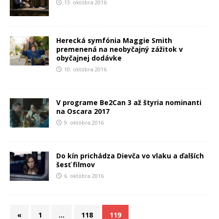
13. októbra 2016
Herecká symfónia Maggie Smith
premenená na neobyčajný zážitok v
obyčajnej dodávke
10. októbra 2016
V programe Be2Can 3 až štyria nominanti
na Oscara 2017
9. októbra 2016
Do kín prichádza Dievča vo vlaku a ďalších
šesť filmov
6. októbra 2016
«
1
…
118
119