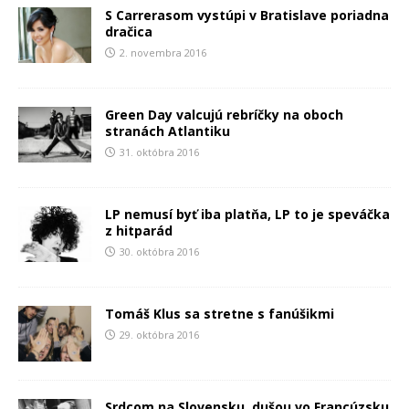
S Carrerasom vystúpi v Bratislave poriadna
dračica
2. novembra 2016
Green Day valcujú rebríčky na oboch
stranách Atlantiku
31. októbra 2016
LP nemusí byť iba platňa, LP to je speváčka
z hitparád
30. októbra 2016
Tomáš Klus sa stretne s fanúšikmi
29. októbra 2016
Srdcom na Slovensku, dušou vo Francúzsku