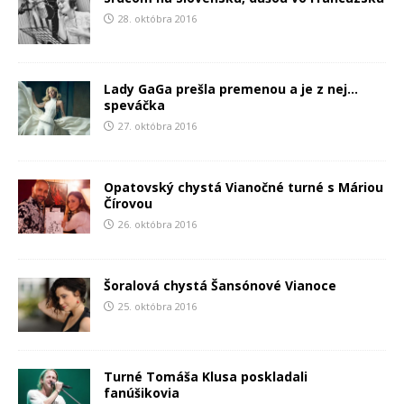
28. októbra 2016
Lady GaGa prešla premenou a je z nej…
speváčka
27. októbra 2016
Opatovský chystá Vianočné turné s Máriou
Čírovou
26. októbra 2016
Šoralová chystá Šansónové Vianoce
25. októbra 2016
Turné Tomáša Klusa poskladali
fanúšikovia