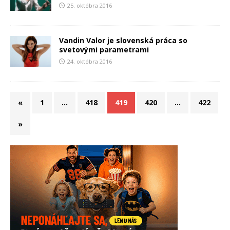
25. októbra 2016
Vandin Valor je slovenská práca so
svetovými parametrami
24. októbra 2016
«
1
…
418
419
420
…
422
»