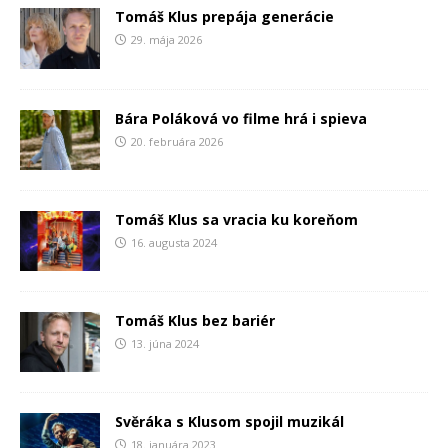
Tomáš Klus prepája generácie
29. mája 2026
Bára Poláková vo filme hrá i spieva
20. februára 2026
Tomáš Klus sa vracia ku koreňom
16. augusta 2024
Tomáš Klus bez bariér
13. júna 2024
Svěráka s Klusom spojil muzikál
18. januára 2023