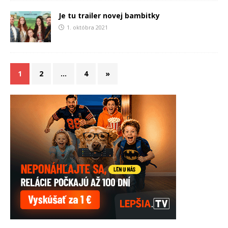
Je tu trailer novej bambitky
1. októbra 2021
1
2
…
4
»