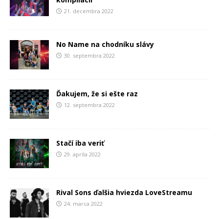
21. decembra 2022
No Name na chodníku slávy
30. septembra 2022
Ďakujem, že si ešte raz
12. septembra 2022
Stačí iba veriť
29. apríla 2022
Rival Sons ďalšia hviezda LoveStreamu
24. marca 2022