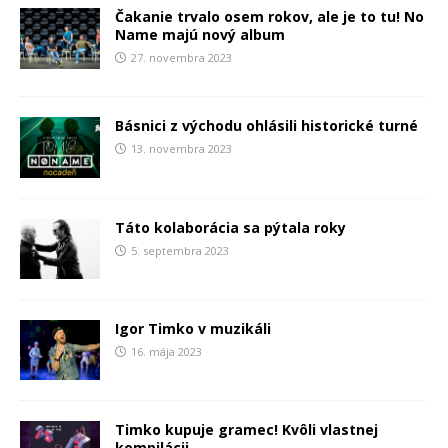
Čakanie trvalo osem rokov, ale je to tu! No
Name majú nový album
27. novembra 2023
Básnici z východu ohlásili historické turné
13. novembra 2023
Táto kolaborácia sa pýtala roky
5. septembra 2023
Igor Timko v muzikáli
16. mája 2023
Timko kupuje gramec! Kvôli vlastnej
kompilácii